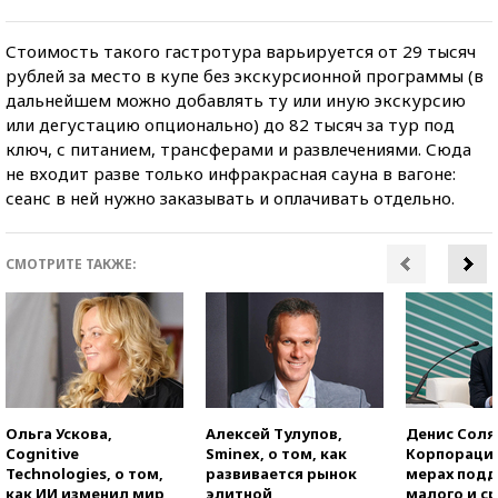
Стоимость такого гастротура варьируется от 29 тысяч
рублей за место в купе без экскурсионной программы (в
дальнейшем можно добавлять ту или иную экскурсию
или дегустацию опционально) до 82 тысяч за тур под
ключ, с питанием, трансферами и развлечениями. Сюда
не входит разве только инфракрасная сауна в вагоне:
сеанс в ней нужно заказывать и оплачивать отдельно.
СМОТРИТЕ ТАКЖЕ:
Ольга Ускова,
Алексей Тулупов,
Денис Соля
Cognitive
Sminex, о том, как
Корпорация
Technologies, о том,
развивается рынок
мерах под
как ИИ изменил мир
элитной
малого и с