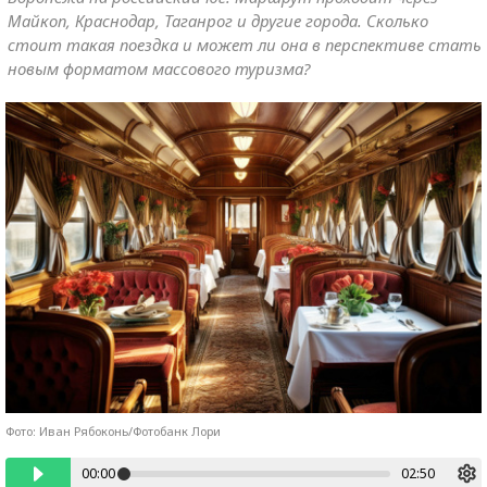
Майкоп, Краснодар, Таганрог и другие города. Сколько
стоит такая поездка и может ли она в перспективе стать
новым форматом массового туризма?
Фото: Иван Рябоконь/Фотобанк Лори
00:00
02:50