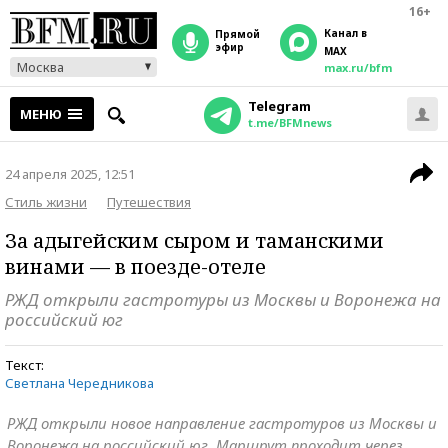
16+
Канал в
прямой
эфир
MAX
Москва
max.ru/bfm
Telegram
МЕНЮ
t.me/BFMnews
24 апреля 2025, 12:51
Стиль жизни
Путешествия
За адыгейским сыром и таманскими
винами — в поезде-отеле
РЖД открыли гастротуры из Москвы и Воронежа на
российский юг
Текст:
Светлана Чередникова
РЖД открыли новое направление гастротуров из Москвы и
Воронежа на российский юг. Маршрут проходит через