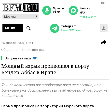
16+
Канал в
прямой
эфир
MAX
Москва
max.ru/bfm
Telegram
МЕНЮ
t.me/BFMnews
26 апреля 2025, 12:51
Общество
Происшествия
Актуальная тема:
ЧП
Мощный взрыв произошел в порту
Бендер-Аббас в Иране
Точное количество пострадавших пока неизвестно, но в
больницы уже доставлены свыше 80 человек. О погибших не
сообщается
Взрыв произошел на территории морского порта