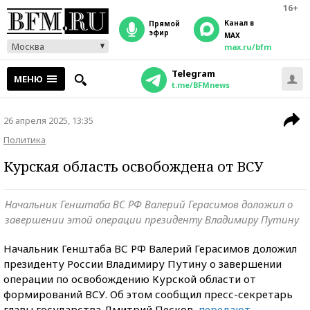
16+
Канал в
прямой
эфир
MAX
Москва
max.ru/bfm
Telegram
МЕНЮ
t.me/BFMnews
26 апреля 2025, 13:35
Политика
Курская область освобождена от ВСУ
Начальник Генштаба ВС РФ Валерий Герасимов доложил о
завершении этой операции президенту Владимиру Путину
Начальник Генштаба ВС РФ Валерий Герасимов доложил
президенту России Владимиру Путину о завершении
операции по освобождению Курской области от
формирований ВСУ. Об этом сообщил пресс-секретарь
главы государства Дмитрий Песков,
передают