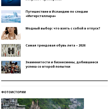
Путешествие в Исландию по следам
«Интерстеллара»
Модный выбор: что взять с собой в отпуск?
Самая трендовая обувь лета – 2026
Знаменитости и бизнесмены, добившиеся
успеха со второй попытки
Как защититься от солнца на курорте?
ФОТОИСТОРИИ
Кто изобрел средства связи?