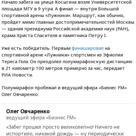
Начало забега на улице Косыгина возле Университетской
площади МГУ в 9 утра. А финал — внутри Большой
«
»
спортивной арены
Лужники
. Маршрут, как обычно,
пройдет мимо главных достопримечательностей Москвы
— здания президиума Российской академии наук (РАН),
храма Христа Спасителя и памятника Петру I.
Уже есть победитель. Первым
финишировал
на
спортивной арене «Лужники» спортсмен из Эфиопии
Tереса Гела. Он преодолел полумарафонскую дистанцию
в 21 километр 100 метров примерно за час, передает
РИА Новости.
Полумарафон пробежал и ведущий эфира «Бизнес FM»
Олег Овчаренко:
Олег Овчаренко
ведущий эфира «Бизнес FM»
«
Забег прошел просто великолепно! Ничего не
испортило, никакой дождь — ну периодически