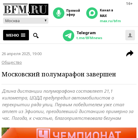
16+
Канал в
прямой
эфир
MAX
Москва
max.ru/bfm
Telegram
МЕНЮ
t.me/BFMnews
26 апреля 2025, 19:00
Общество
Московский полумарафон завершен
Длина дистанции полумарафона составляет 21,1
километра, ЦОДД предупредил автомобилистов о
перекрытии ряда улиц. Первым победителем уже стал
атлет из Эфиопии, преодолевший дистанцию примерно за
час. Погода, к счастью, благоприятствовала бегунам