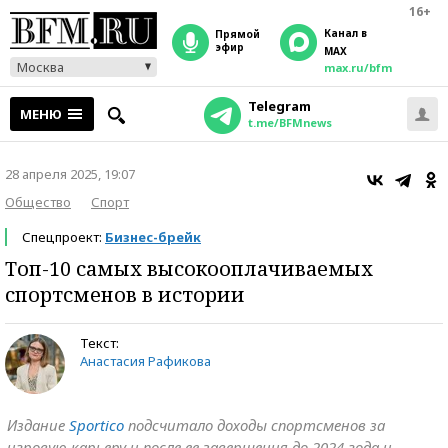
16+
Канал в
прямой
эфир
MAX
Москва
max.ru/bfm
Telegram
МЕНЮ
t.me/BFMnews
28 апреля 2025, 19:07
Общество
Спорт
Спецпроект:
Бизнес-брейк
Топ-10 самых высокооплачиваемых
спортсменов в истории
Текст:
Анастасия Рафикова
Издание
Sportico
подсчитало доходы спортсменов за
игровую карьеру и после ее завершения до 2024 года и