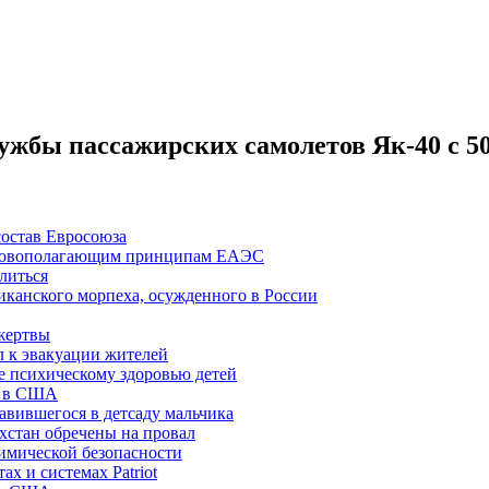
ужбы пассажирских самолетов Як-40 с 50 
состав Евросоюза
новополагающим принципам ЕАЭС
литься
канского морпеха, осужденного в России
 жертвы
л к эвакуации жителей
де психическому здоровью детей
» в США
авившегося в детсаду мальчика
хстан обречены на провал
имической безопасности
х и системах Patriot