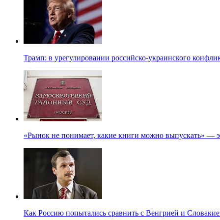
Трамп: в урегулировании российско-украинского конфлик
«Рынок не понимает, какие книги можно выпускать» — э
Как Россию попытались сравнить с Венгрией и Словакие