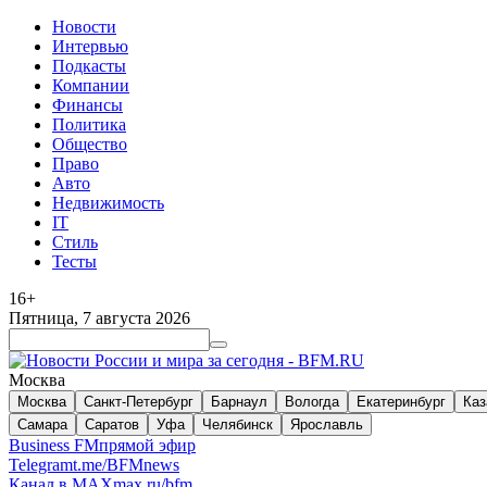
Новости
Интервью
Подкасты
Компании
Финансы
Политика
Общество
Право
Авто
Недвижимость
IT
Стиль
Тесты
16+
Пятница, 7 августа 2026
Москва
Москва
Санкт-Петербург
Барнаул
Вологда
Екатеринбург
Каз
Самара
Саратов
Уфа
Челябинск
Ярославль
Business FM
прямой эфир
Telegram
t.me/BFMnews
Канал в MAX
max.ru/bfm