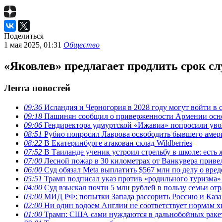
Поделиться
1 мая 2025, 01:31
Общество
«Яковлев» предлагает продлить срок сл
Лента новостей
09:36
Исландия и Черногория в 2028 году могут войти в 
09:18
Пашинян сообщил о приверженности Армении ос
09:06
Гендиректора удмуртской «Ижавиа» попросили уво
08:51
Рубио попросил Лаврова освободить бывшего амери
08:22
В Екатеринбурге атакован склад Wildberries
07:52
В Таиланде ученик устроил стрельбу в школе: есть
07:00
Лесной пожар в 30 километрах от Ванкувера приве
06:00
Суд обязал Meta выплатить $567 млн по делу о вре
05:51
Трамп подписал указ против «родильного туризма
04:00
Суд взыскал почти 5 млн рублей в пользу семьи отр
03:00
МИД РФ: попытки Запада рассорить Россию и Каза
02:00
Ни один водоем Англии не соответствует нормам х
01:00
Трамп: США сами нуждаются в дальнобойных ракета