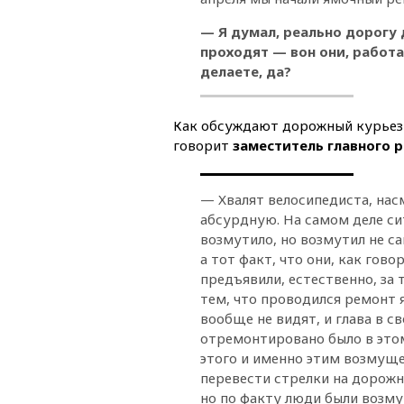
— Я думал, реально дорогу
проходят — вон они, работа
делаете, да?
Как обсуждают дорожный курьез 
говорит
заместитель главного 
— Хвалят велосипедиста, нас
абсурдную. На самом деле сит
возмутило, но возмутил не са
а тот факт, что они, как гово
предъявили, естественно, за 
тем, что проводился ремонт я
вообще не видят, и глава в с
отремонтировано было в этом
этого и именно этим возмуще
перевести стрелки на дорожн
но по факту люди были возм