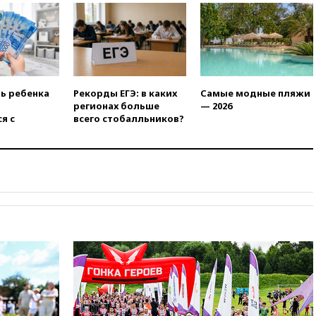
не соответствует нормам
химической безопасности
01:00
Трамп: США сами
нуждаются в дальнобойных
ракетах и системах Patriot
00:01
Трамп заявил о
ть ребенка
Рекорды ЕГЭ: в каких
Самые модные пляжи
необходимости пополнения
регионах больше
— 2026
арсенала США
я с
всего стобалльников?
вчера, 23:28
Слуцкий призвал
признать «Яблоко»
нежелательной организацией
вчера, 23:15
В Смоленске
ребенок и женщина погибли
при падении деревьев во
время урагана
вчера, 22:55
В Москве в
пятницу ожидаются ливни
вчера, 22:35
Винисиус
продлил контракт с «Реалом»
до 2032 года