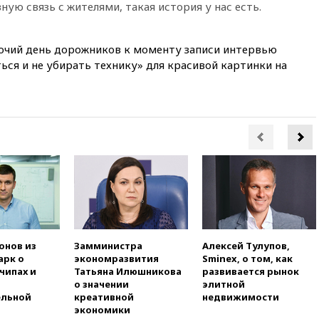
ую связь с жителями, такая история у нас есть.
09:49
WSJ: Трамп «сходит с
ума» из-за сообщений в СМИ
об истощении боеприпасов у
бочий день дорожников к моменту записи интервью
США
ться и не убирать технику» для красивой картинки на
09:36
Исландия и Черногория
в 2028 году могут войти в
состав Евросоюза
09:18
Пашинян сообщил о
приверженности Армении
основополагающим
принципам ЕАЭС
09:06
Гендиректора
удмуртской «Ижавиа»
попросили уволиться
08:51
Осужденный в России
онов из
Замминистра
Алексей Тулупов,
американец Гилман
арк о
экономразвития
Sminex, о том, как
находится при смерти
чипах и
Татьяна Илюшникова
развивается рынок
08:22
В Екатеринбурге
о значении
элитной
атакован склад Wildberries
ельной
креативной
недвижимости
экономики
07:52
В Таиланде ученик