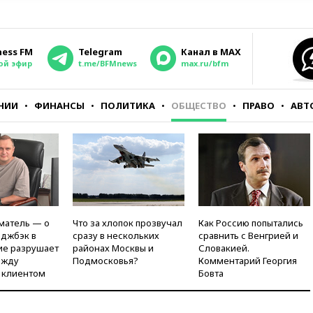
ness FM
Telegram
Канал в MAX
ой эфир
t.me/BFMnews
max.ru/bfm
НИИ
ФИНАНСЫ
ПОЛИТИКА
ОБЩЕСТВО
ПРАВО
АВТ
матель — о
Что за хлопок прозвучал
Как Россию попытались
рджбэк в
сразу в нескольких
сравнить с Венгрией и
ие разрушает
районах Москвы и
Словакией.
ежду
Подмосковья?
Комментарий Георгия
 клиентом
Бовта