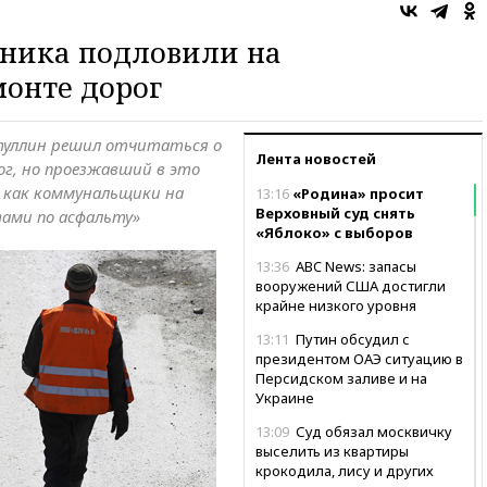
о
ника подловили на
онте дорог
туллин решил отчитаться о
Лента новостей
ог, но проезжавший в это
, как коммунальщики на
13:16
«Родина» просит
Верховный суд снять
тами по асфальту»
«Яблоко» с выборов
13:36
ABC News: запасы
вооружений США достигли
крайне низкого уровня
13:11
Путин обсудил с
президентом ОАЭ ситуацию в
Персидском заливе и на
Украине
13:09
Суд обязал москвичку
выселить из квартиры
крокодила, лису и других