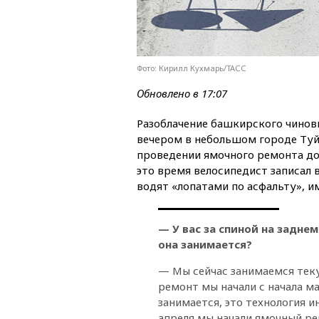
Фото: Кирилл Кухмарь/ТАСС
Обновлено в 17:07
Разоблачение башкирского чино
вечером в небольшом городе Туй
проведении ямочного ремонта до
это время велосипедист записал 
водят «лопатами по асфальту», 
— У вас за спиной на заднем
она занимается?
— Мы сейчас занимаемся тек
ремонт мы начали с начала ма
занимается, это технология 
апреля мы начали ямочный ре