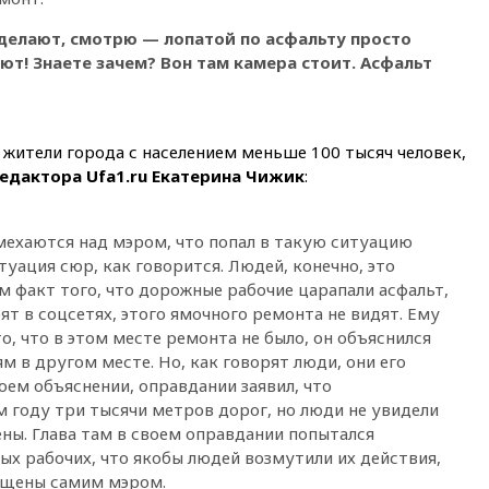
громких взрывах
 делают, смотрю — лопатой по асфальту просто
11:41
ТПП предлагает
ют! Знаете зачем? Вон там камера стоит. Асфальт
изменить процедуру
банкротства для
пострадавших от атак БПЛА
продавцов
жители города с населением меньше 100 тысяч человек,
11:38
Шадаев исключил
редактора Ufa1.ru Екатерина Чижик
:
запуск мессенджера на
«Госуслугах»
11:22
При стрельбе в школе в
мехаются над мэром, что попал в такую ситуацию
Таиланде погибли пять
уация сюр, как говорится. Людей, конечно, это
человек
м факт того, что дорожные рабочие царапали асфальт,
11:19
Россия рассчитывает
рят в соцсетях, этого ямочного ремонта не видят. Ему
заключить безвизовые
то, что в этом месте ремонта не было, он объяснился
соглашения с Индонезией и
м в другом месте. Но, как говорят люди, они его
Малайзией
воем объяснении, оправдании заявил, что
11:04
«Ведомости»: на партию
 году три тысячи метров дорог, но люди не увидели
«Яблоко» ополчились
ны. Глава там в своем оправдании попытался
конкуренты
ых рабочих, что якобы людей возмутили их действия,
10:59
Торговые центры и кафе
ущены самим мэром.