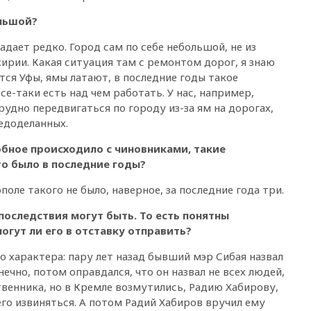
в России могут обязать
раздавать питьевую воду
льшой?
бесплатно
дает редко. Город сам по себе небольшой, не из
10:41
Бывшая глава брокера
Mind Money Юлия Хандошко
рии. Какая ситуация там с ремонтом дорог, я знаю
признала свою вину
ется Уфы, ямы латают, в последние годы такое
се-таки есть над чем работать. У нас, например,
10:41
Пашинян: Армения
понимает невозможность
удно передвигаться по городу из-за ям на дорогах,
одновременного членства в
едоделанных.
ЕС и ЕАЭС
обное происходило с чиновниками, такие
10:21
ФСБ задержала более
то было в последние годы?
20 сотрудников пунктов
обмена криптовалюты в
оле такого не было, наверное, за последние года три.
«Москве-Сити»
10:13
Минтранс предлагает
последствия могут быть. То есть понятны
тратить средства дорожных
огут ли его в отставку отправить?
фондов на защиту трасс от
БПЛА
о характера: пару лет назад бывший мэр Сибая назвал
ечно, потом оправдался, что он назвал не всех людей,
09:56
Хакеры нашли
документы об ударах ВСУ по
венника, но в Кремле возмутились, Радию Хабирову,
нефтяным терминалам в
его извиняться. А потом Радий Хабиров вручил ему
России