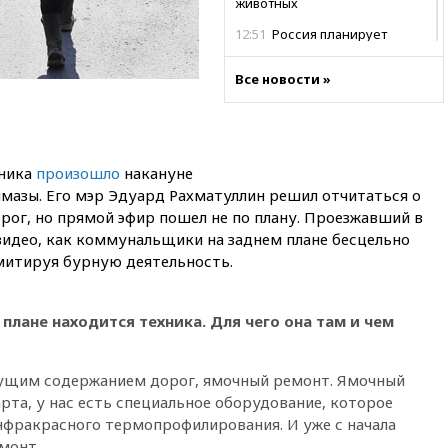
животных
12:51
Россия планирует
запустить групповые
безвизовые турпоездки для
Все новости »
Вьетнама
12:36
Экспорт растворимого
кофе из России достиг
рекордных показателей
вника
произошло
накануне
12:30
Российские войска
мазы. Его мэр Эдуард Рахматуллин решил отчитаться о
взяли под контроль село
рог, но прямой эфир пошел не по плану. Проезжавший в
Анискино в Харьковской
видео, как коммунальщики на заднем плане бесцельно
области
имитируя бурную деятельность.
12:15
Минцифры РФ не
планирует вводить
ограничения на доступ детей
 плане находится техника. Для чего она там и чем
в соцсети
11:58
Резаи: Иран не допустит
открытия второго маршрута в
ущим содержанием дорог, ямочный ремонт. Ямочный
Ормузском проливе
рта, у нас есть специальное оборудование, которое
инфракрасного термопрофилирования. И уже с начала
11:48
Жители Москвы и
Подмосковья сообщили о
монт.