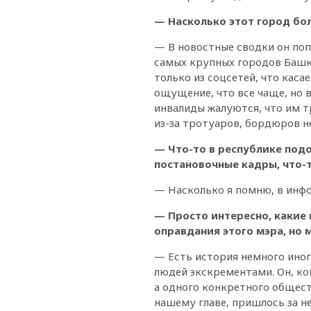
— Насколько этот город бо
— В новостные сводки он попа
самых крупных городов Башки
только из соцсетей, что каса
ощущение, что все чаще, но в
инвалиды жалуются, что им тр
из-за тротуаров, бордюров н
— Что-то в республике под
постановочные кадры, что-
— Насколько я помню, в инфоп
— Просто интересно, какие 
оправдания этого мэра, но м
— Есть история немного иног
людей экскрементами. Он, кон
а одного конкретного общест
нашему главе, пришлось за н