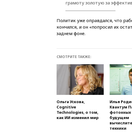
грамоту золотую за эффективн
Политик уже оправдался, что ра
кончился, и он «попросил их оста
заднем фоне.
СМОТРИТЕ ТАКЖЕ:
Ольга Ускова,
Илья Роди
Cognitive
Квантум П
Technologies, о том,
фотонных 
как ИИ изменил мир
будущем
вычислит
техники