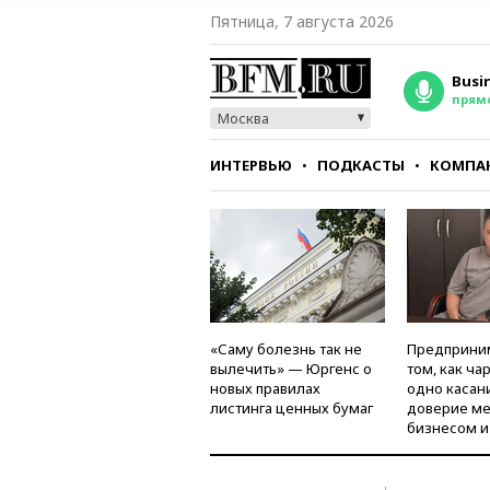
Пятница, 7 августа 2026
Busi
прям
Москва
ИНТЕРВЬЮ
ПОДКАСТЫ
КОМПА
СТИЛЬ
ТЕСТЫ
«Саму болезнь так не
Предприни
вылечить» — Юргенс о
том, как ча
новых правилах
одно касан
листинга ценных бумаг
доверие м
бизнесом и