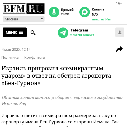
16+
Канал в
прямой
эфир
MAX
Москва
max.ru/bfm
Telegram
МЕНЮ
t.me/BFMnews
4 мая 2025, 12:14
Политика
Конфликты
Израиль пригрозил «семикратным
ударом» в ответ на обстрел аэропорта
«Бен-Гурион»
Об этом заявил министр обороны еврейского государства
Исраэль Кац
Израиль ответит в семикратном размере за атаку по
аэропорту имени Бен-Гуриона со стороны Йемена. Так