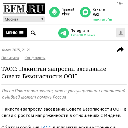
16+
Канал в
прямой
эфир
MAX
Москва
max.ru/bfm
Telegram
МЕНЮ
t.me/BFMnews
4 мая 2025, 21:21
Политика
Конфликты
ТАСС: Пакистан запросил заседание
Совета Безопасности ООН
Посол Пакистана заявил, что в урегулировании отношений
с Индией может помочь Россия
Пакистан запросил заседание Совета Безопасности ООН в
связи с ростом напряженности в отношениях с Индией.
Об этом сообщил
ТАСС
дипломатический источник в