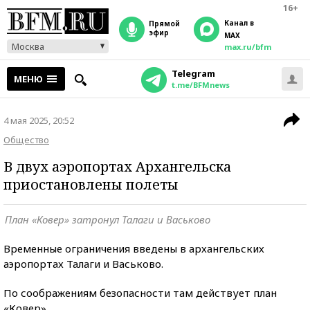
16+
Канал в
прямой
эфир
MAX
Москва
max.ru/bfm
Telegram
МЕНЮ
t.me/BFMnews
4 мая 2025, 20:52
Общество
В двух аэропортах Архангельска
приостановлены полеты
План «Ковер» затронул Талаги и Васьково
Временные ограничения введены в архангельских
аэропортах Талаги и Васьково.
По соображениям безопасности там действует план
«Ковер».