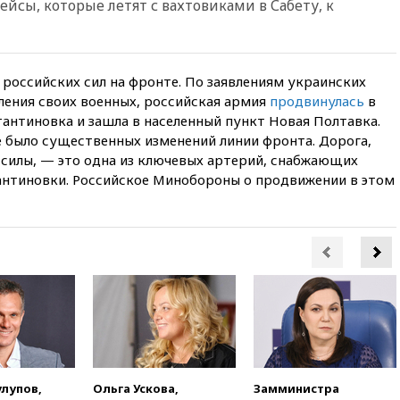
йсы, которые летят с вахтовиками в Сабету, к
14:40
В Германии задержан
украинец за шпионаж на
оборонном предприятии
14:21
АТОР сообщила о
российских сил на фронте. По заявлениям украинских
снижении цен на авиабилеты
ления своих военных, российская армия
продвинулась
в
в России
антиновка и зашла в населенный пункт Новая Полтавка.
е было существенных изменений линии фронта. Дорога,
14:19
Масштабный сбой
произошел в рунете
силы, — это одна из ключевых артерий, снабжающих
нтиновки. Российское Минобороны о продвижении в этом
14:14
«Ведомости»: Озон банк
не пострадает от британских
санкций
13:58
Медведев назвал
Японию вассалом США
13:45
В Петербурге достроили
новый тоннель зеленой ветки
метро
13:38
В эфире «Радиостанции
Судного дня» прозвучали три
сообщения
улупов,
Ольга Ускова,
Замминистра