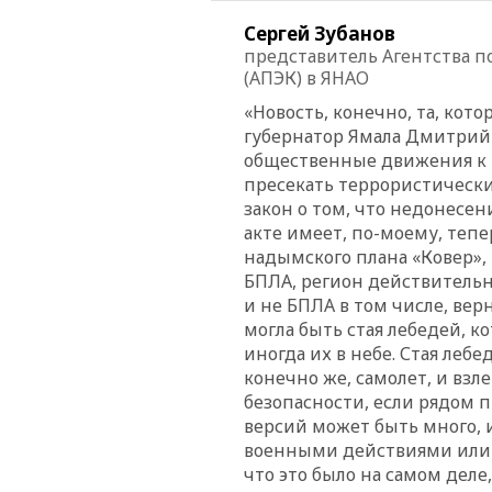
Сергей Зубанов
представитель Агентства 
(АПЭК) в ЯНАО
«Новость, конечно, та, кот
губернатор Ямала Дмитрий 
общественные движения к 
пресекать террористические
закон о том, что недонесе
акте имеет, по-моему, тепе
надымского плана «Ковер», 
БПЛА, регион действительн
и не БПЛА в том числе, верн
могла быть стая лебедей, к
иногда их в небе. Стая лебе
конечно же, самолет, и взл
безопасности, если рядом 
версий может быть много, и
военными действиями или т
что это было на самом деле