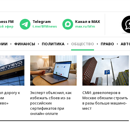
ness FM
Telegram
Канал в MAX
ой эфир
t.me/BFMnews
max.ru/bfm
НИИ
ФИНАНСЫ
ПОЛИТИКА
ОБЩЕСТВО
ПРАВО
АВТ
л дорогу к
Эксперт объяснил, как
СМИ: девелоперов в
ии
избежать сбоев из-за
Москве обязали строить
ево»
российских
в разы больше машино-
сертификатов при
мест
онлайн-оплате