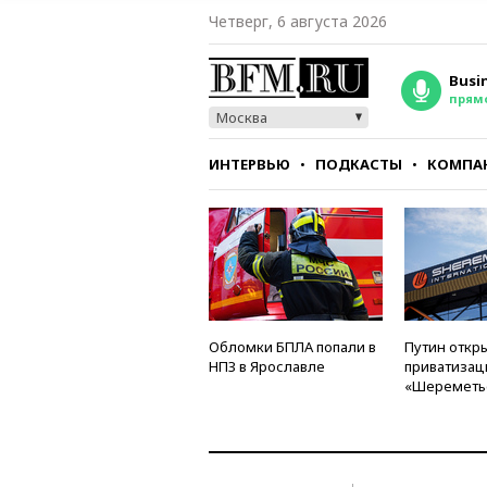
Четверг, 6 августа 2026
Busi
прям
Москва
ИНТЕРВЬЮ
ПОДКАСТЫ
КОМПА
СТИЛЬ
ТЕСТЫ
Обломки БПЛА попали в
Путин откры
НПЗ в Ярославле
приватизац
«Шереметь