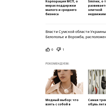
Корпорация МСП, о
Sminex, о 
мерах поддержки
развивает
малого и среднего
элитной
бизнеса
недвижим
Власти Сумской области Украин
Белополье и Ворожба, расположен
0
1
РЕКОМЕНДУЕМ:
Модный выбор: что
Самая тре
взять с собой в
обувь лета