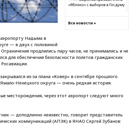
«Яблоко» с выборов в Госдуму
17:45
Правительство получит
«золотую акцию» в
Все новости »
управлении аэропортом
Шереметьево
 аэропорту Надыма в
17:35
Шесть человек
пострадали при ударе ВСУ по
уге — в двух с половиной
автобусу в Запорожской
 Ограничения продлились пару часов, не принимались и не
области
лся для обеспечения безопасности полетов гражданских
17:25
В аэропортах Сочи и
 Росавиации.
Геленджика сняты
ограничения
закрывался из-за плана «Ковер» в сентябре прошлого
я Ямало-Ненецкого округа — очень редкая история.
17:17
Власти РФ помогут
пострадавшему от атак на
склады Wildberries бизнесу
вые месторождения, через этот аэропорт следуют много
16:55
Экс-директору Popcorn
Books запросили четыре года
условно
отник — доподлинно неизвестно, говорит представитель
мических коммуникаций (АПЭК) в ЯНАО Сергей Зубанов:
16:46
ЦБ: международные
резервы России снизились