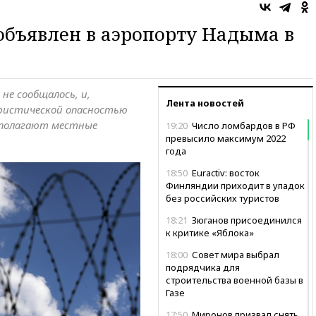
объявлен в аэропорту Надыма в
не сообщалось, и,
Лента новостей
ористической опасностью
дполагают местные
19:20
Число ломбардов в РФ
превысило максимум 2022
года
18:50
Euractiv: восток
Финляндии приходит в упадок
без российских туристов
18:21
Зюганов присоединился
к критике «Яблока»
18:00
Совет мира выбрал
подрядчика для
строительства военной базы в
Газе
17:50
Миронов призвал снять