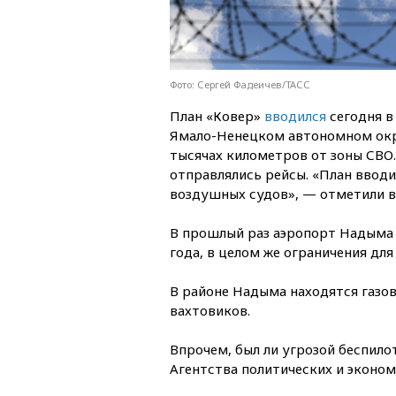
Фото: Сергей Фадеичев/ТАСС
План «Ковер»
вводился
сегодня в
Ямало-Ненецком автономном окр
тысячах километров от зоны СВО.
отправлялись рейсы. «План вводи
воздушных судов», — отметили в
В прошлый раз аэропорт Надыма 
года, в целом же ограничения дл
В районе Надыма находятся газо
вахтовиков.
Впрочем, был ли угрозой беспил
Агентства политических и эконо