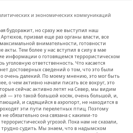
16:35
На восстановление
Херсонской области направят
политических и экономических коммуникаций
6,8 млрд рублей
16:16
The Guardian: ученые
орая будоражит, но сразу же выступил наш
США создали
Артюхов, призвал еще раз органы власти, все
гипоаллергенных собак
максимальной внимательности, готовности
15:45
Спутник «Электро-Л» №
 акты. Тем более у нас вступил в силу в мае
5 введен в эксплуатацию
ние информации о готовящемся террористическом
15:35
Два человека погибли
рь уголовную ответственность. Что касается
при атаках дронов ВСУ в
нет достоверных сведений о том, что это были
Брянской области
о очень далекий. По моему мнению, это мог быть
15:15
В половине штатов США
ее, о чем активно начали писать все вокруг, это
зафиксирована вспышка
оторые сейчас активно летят на Север, мы видим
сальмонеллеза
дей — это такой большой косяк, очень большой, и,
14:57
Жара в Европе может
етающий, и садящийся в аэропорт, не находится в
нанести ущерб экономике в
проходят эти пути перелетных птиц. Поэтому
размере €800 млрд
 не обязательно она связана с какими-то
14:49
Пентагон озаботился
еррористической угрозой. Пока нам не сказали,
критикой Трампа по поводу
, трудно судить. Мы знаем, что в надымском
дефицита боеприпасов