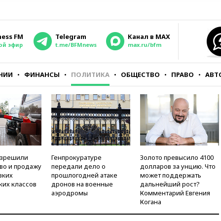
ness FM
Telegram
Канал в MAX
ой эфир
t.me/BFMnews
max.ru/bfm
НИИ
ФИНАНСЫ
ПОЛИТИКА
ОБЩЕСТВО
ПРАВО
АВТ
азрешили
Генпрокуратуре
Золото превысило 4100
во и продажу
передали дело о
долларов за унцию. Что
зких
прошлогодней атаке
может поддержать
ких классов
дронов на военные
дальнейший рост?
аэродромы
Комментарий Евгения
Когана