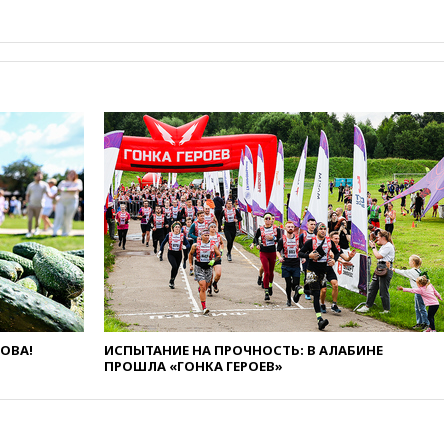
$4350 за тройскую унцию
06:01
МИД РФ: Казахстан
понимает сущность киевского
режима
05:10
Дом детства Нила
Армстронга впервые за 38 лет
выставили на продажу
04:00
Мирошник: России стоит
быть готовой к продолжению
украинского конфликта
03:16
Трамп заявил, что
предпочел бы соглашение с
Ираном
02:06
Лантратова: судьба
сотни жителей Курской
области все еще неизвестна
ЛОВА!
ИСПЫТАНИЕ НА ПРОЧНОСТЬ: В АЛАБИНЕ
ПРОШЛА «ГОНКА ГЕРОЕВ»
01:10
МИД РФ: ЕС пытается
сохранить мобилизационный
ресурс для Украины
00:05
Девочка с «маской