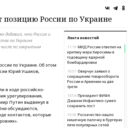
т позицию России по Украине
е добавил, что Россия и
Лента новостей
тах по Украине
 числе по закрытым
11:19
МИД России ответил на
критику мэра Хиросимы в
годовщину ядерной
бомбардировки
ссии по Украине. Об этом
ссии Юрий Ушаков,
10:57
Оверчук заявил о
сокращении товарооборота
России и Армении на две
трети
ли в ходе российско-
вия урегулирования,
10:54
Президент ФИФА
Джанни Инфантино сумел
мир Путин выдвинул в
сохранить пост
«Они обсуждаются,
оде контактов, которые
10:38
Роскачество нашло
кишечную палочку в бургерах
ровнях».
пяти популярных сетей