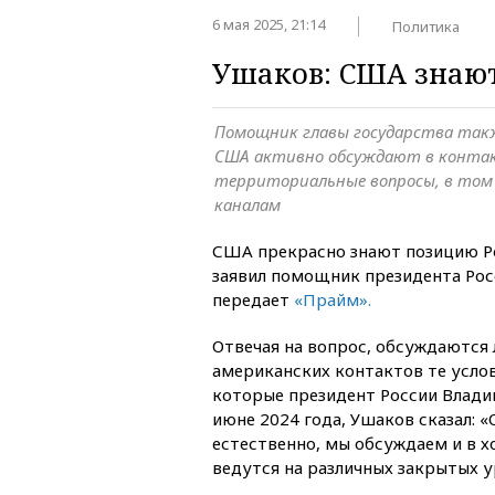
6 мая 2025, 21:14
Политика
Ушаков: США знаю
Помощник главы государства такж
США активно обсуждают в контак
территориальные вопросы, в том
каналам
США прекрасно знают позицию Ро
заявил помощник президента Ро
передает
«
Прайм
»
.
Отвечая на вопрос, обсуждаются 
американских контактов те усло
которые президент России Влади
июне 2024 года, Ушаков сказал: 
естественно, мы обсуждаем и в х
ведутся на различных закрытых у