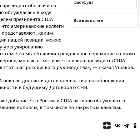
фастфуда
 президент обозначил в
о обсуждалась в ходе
10:19
СКР рассматривает три
основные версии
телем президента США
Все новости »
произошедшего с Cessna-182
, что американские коллеги
 представляют, каким
10:18
В Приморье задержаны
подростки, планировавшие
ции нашей позиции, можно
теракт на объекте Росгвардии
у урегулированию.
о том, что мы объявили трехдневное перемирие в связи с
09:59
The Spectator:
отсутствие ракет для Patriot у
верное, многие отметили, что вчера президент (США
Украины приведет к
 этот шаг российского руководства», — сказал Ушаков.
поражению Киева
А пока не достигли договоренности о возобновлении
09:54
МВД Германии:
инцидент с дроном в
ильности и будущему Договора о СНВ.
аэропорту Лейпцига —
«сценарий гибридной атаки»
же добавил, что Россия и США активно обсуждают в
льные вопросы, в том числе по закрытым каналам.
09:32
В Тверской области
обломки дрона повредили
фасад логокомплекса
Wildberries
09:18
В Ярославской области
отражена самая