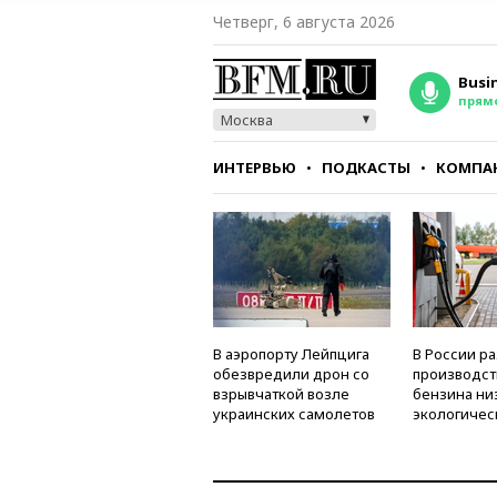
Четверг, 6 августа 2026
Busi
прям
Москва
ИНТЕРВЬЮ
ПОДКАСТЫ
КОМПА
СТИЛЬ
ТЕСТЫ
В аэропорту Лейпцига
В России р
обезвредили дрон со
производст
взрывчаткой возле
бензина ни
украинских самолетов
экологичес