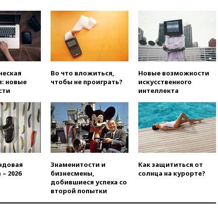
Бэтмена» показала лицо
после последней операции
вчера, 23:35
Российского
историка Артема Кирпиченка
арестовали в Израиле
вчера, 23:23
«Спартак»
разгромил «Оренбург» в
ческая
Во что вложиться,
Новые возможности
Кубке России
: новые
чтобы не проиграть?
искусственного
сти
интеллекта
вчера, 23:00
Пост Дмитриева в
X о миграционном кризисе в
Сеуте набрал миллион
просмотров
вчера, 22:49
Минпромторг:
банкротство «Кванта» не
означает прекращения
производства телевизоров в
ндовая
Знаменитости и
Как защититься от
РФ
 – 2026
бизнесмены,
солнца на курорте?
добившиеся успеха со
вчера, 22:35
Семь грузовых
второй попытки
вагонов сошли с рельсов в
Оренбургской области
вчера, 22:22
Минфин: в июле