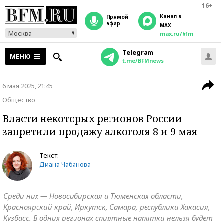
16+
Канал в
прямой
эфир
MAX
Москва
max.ru/bfm
Telegram
МЕНЮ
t.me/BFMnews
6 мая 2025, 21:45
Общество
Власти некоторых регионов России
запретили продажу алкоголя 8 и 9 мая
Текст:
Диана Чабанова
Среди них — Новосибирская и Тюменская области,
Красноярский край, Иркутск, Самара, республики Хакасия,
Кузбасс. В одних регионах спиртные напитки нельзя будет