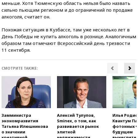
меньше. Хотя Тюменскую область нельзя было назвать
сильно пьющим регионом и до ограничений по продаже
алкоголя, считает он.
Похожая ситуация в Кузбассе, там уже несколько лет в
День Победы не купить алкоголь в рознице. Аналогичным
образом там отмечают Всероссийский день трезвости
11 сентября.
СМОТРИТЕ ТАКЖЕ:
Замминистра
Алексей Тулупов,
Илья Родио
экономразвития
Sminex, о том, как
Квантум Па
Татьяна Илюшникова
развивается рынок
фотонных ч
о значении
элитной
будущем
креативной
недвижимости
вычислите