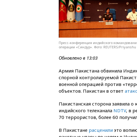
Пресс-конференция индийского командования
операции «Синдур». Фото: REUTERS/Priyanshu
Обновлено в 13:03
Армия Пакистана обвинила Индию
спорной контролируемой Пакист
военной операцией против «терр
объектов. Пакистан в ответ
атак
Пакистанская сторона заявила о
индийского телеканала
NDTV
, в 
70 террористов, более 60 получил
В Пакистане
расценили
это вопию
ракетные удары по целям в Инди