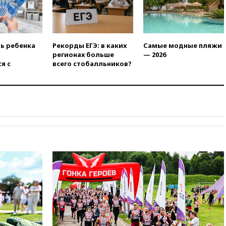
фасад логокомплекса
Wildberries
09:18
В Ярославской области
отражена самая
ть ребенка
Рекорды ЕГЭ: в каких
Самые модные пляжи
массированная атака БПЛА
регионах больше
— 2026
я с
всего стобалльников?
09:16
Трамп сообщил об
огромном запасе боеприпасов
в США
08:54
В Таиланде сегодня
прощаются с молодыми
россиянами, жестоко убитыми
в Паттайе
08:26
Летчики с упавшего
самолета в Приангарье
отделались ссадинами и
ушибами
07:40
Таджикистан и
SpaceX/Starlink расширяют
сотрудничество в сфере
технологий