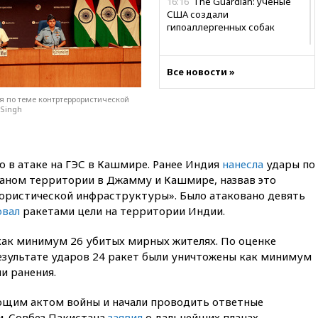
16:16
The Guardian: ученые
США создали
гипоаллергенных собак
15:45
Спутник «Электро-Л» №
5 введен в эксплуатацию
Все новости »
15:35
Два человека погибли
при атаках дронов ВСУ в
 по теме контртеррористической
Брянской области
 Singh
15:15
В половине штатов США
зафиксирована вспышка
сальмонеллеза
 в атаке на ГЭС в Кашмире. Ранее Индия
нанесла
удары по
аном территории в Джамму и Кашмире, назвав это
14:57
Жара в Европе может
нанести ущерб экономике в
ористической инфраструктуры». Было атаковано девять
размере €800 млрд
овал
ракетами цели на территории Индии.
14:49
Пентагон озаботился
критикой Трампа по поводу
 как минимум 26 убитых мирных жителях. По оценке
дефицита боеприпасов
результате ударов 24 ракет были уничтожены как минимум
и ранения.
14:40
В Германии задержан
украинец за шпионаж на
оборонном предприятии
щим актом войны и начали проводить ответные
и. Совбез Пакистана
заявил
о дальнейших планах