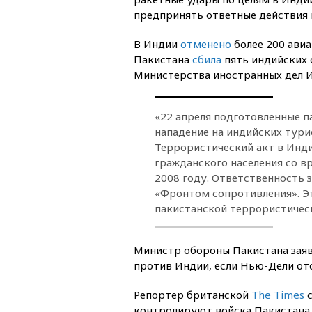
предпринять ответные действия 
В Индии
отменено
более 200 авиа
Пакистана
сбила
пять индийских с
Министерства иностранных дел И
«22 апреля подготовленные 
нападение на индийских тур
Террористический акт в Инд
гражданского населения со в
2008 году. Ответственность з
«Фронтом сопротивления». Э
пакистанской террористичес
Министр обороны Пакистана заяв
против Индии, если Нью-Дели от
Репортер британской
The Times
с
контролируют войска Пакистана,