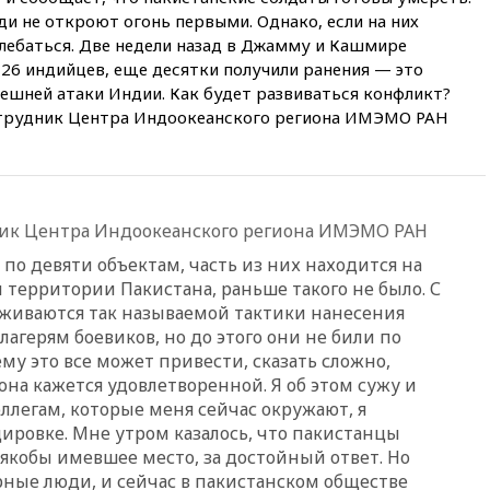
со своим преемником
ди не откроют огонь первыми. Однако, если на них
13:13
СК возбудил дело по
олебаться. Две недели назад в Джамму и Кашмире
факту гибели женщины и
и 26 индийцев, еще десятки получили ранения — это
ребенка в Раменском
ешней атаки Индии. Как будет развиваться конфликт?
трудник Центра Индоокеанского региона ИМЭМО РАН
12:57
В Луганске при ракетном
ударе ВСУ по складу
пострадали пять человек
12:44
МВД: число
преступлений, связанных с
ик Центра Индоокеанского региона ИМЭМО РАН
отмыванием денег, достигло
рекордного показателя
по девяти объектам, часть из них находится на
12:40
В Подмосковье
ерритории Пакистана, раньше такого не было. С
женщина и трехлетний
живаются так называемой тактики нанесения
ребенок погибли при падении
лагерям боевиков, но до этого они не били по
из окна
му это все может привести, сказать сложно,
12:22
В России с 1 сентября
на кажется удовлетворенной. Я об этом сужу и
изменятся билеты на
ллегам, которые меня сейчас окружают, я
общественный транспорт
ировке. Мне утром казалось, что пакистанцы
12:15
Иран и Оман
 якобы имевшее место, за достойный ответ. Но
согласовали главные пункты
рные люди, и сейчас в пакистанском обществе
сделки по открытию