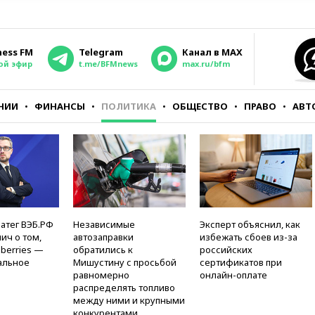
ness FM
Telegram
Канал в MAX
ой эфир
t.me/BFMnews
max.ru/bfm
НИИ
ФИНАНСЫ
ПОЛИТИКА
ОБЩЕСТВО
ПРАВО
АВТ
атег ВЭБ.РФ
Независимые
Эксперт объяснил, как
ич о том,
автозаправки
избежать сбоев из-за
berries —
обратились к
российских
альное
Мишустину с просьбой
сертификатов при
равномерно
онлайн-оплате
распределять топливо
между ними и крупными
конкурентами