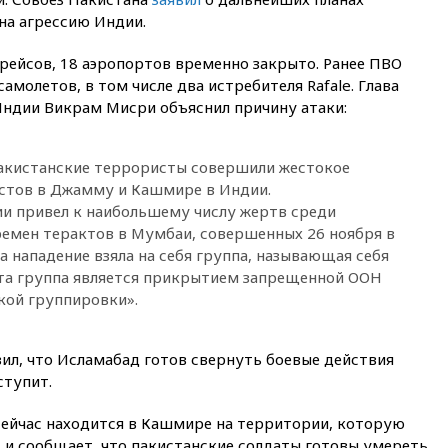
14:21
АТОР сообщила о
на агрессию Индии.
снижении цен на авиабилеты
в России
рейсов, 18 аэропортов временно закрыто. Ранее ПВО
14:19
Масштабный сбой
амолетов, в том числе два истребителя Rafale. Глава
произошел в рунете
ндии Викрам Мисри объяснил причину атаки:
14:14
«Ведомости»: Озон банк
не пострадает от британских
санкций
пакистанские террористы совершили жестокое
истов в Джамму и Кашмире в Индии.
13:58
Медведев назвал
Японию вассалом США
ии привел к наибольшему числу жертв среди
ремен терактов в Мумбаи, совершенных 26 ноября в
13:45
В Петербурге достроили
а нападение взяла на себя группа, называющая себя
новый тоннель зеленой ветки
метро
та группа является прикрытием запрещенной ООН
кой группировки».
13:38
В эфире «Радиостанции
Судного дня» прозвучали три
сообщения
ил, что Исламабад готов свернуть боевые действия
13:29
Восемь человек
ступит.
пострадали при наезде
автомобиля на толпу в Омске
ейчас находится в Кашмире на территории, которую
13:19
WP: Трамп определился
 и сообщает, что пакистанские солдаты готовы умереть.