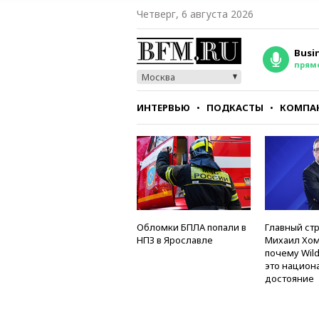
Четверг, 6 августа 2026
Busi
прям
Москва
ИНТЕРВЬЮ
ПОДКАСТЫ
КОМПА
СТИЛЬ
ТЕСТЫ
Обломки БПЛА попали в
Главный стр
НПЗ в Ярославле
Михаил Хом
почему Wild
это национ
достояние