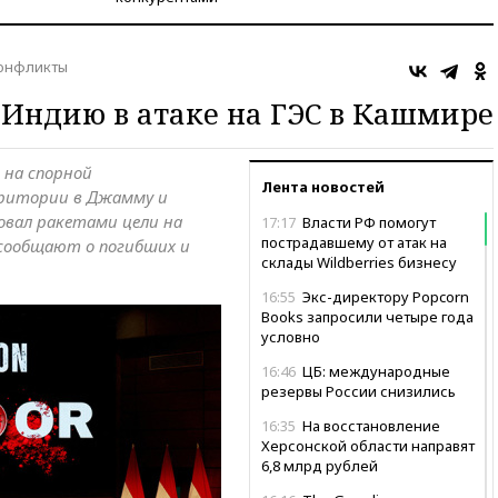
онфликты
Индию в атаке на ГЭС в Кашмире
 на спорной
Лента новостей
ритории в Джамму и
овал ракетами цели на
17:17
Власти РФ помогут
пострадавшему от атак на
сообщают о погибших и
склады Wildberries бизнесу
16:55
Экс-директору Popcorn
Books запросили четыре года
условно
16:46
ЦБ: международные
резервы России снизились
16:35
На восстановление
Херсонской области направят
6,8 млрд рублей