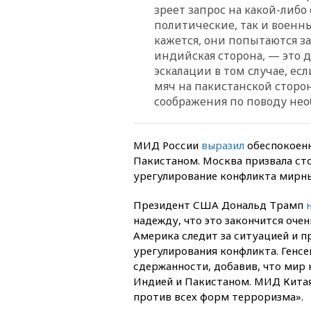
зреет запрос на какой-либо 
политические, так и военны
кажется, они попытаются за
индийская сторона, — это 
эскалации в том случае, ес
мяч на пакистанской сторон
соображения по поводу не
МИД России
выразил
обеспокоенн
Пакистаном. Москва призвала ст
урегулирование конфликта мирн
Президент США Дональд Трамп
надежду, что это закончится оч
Америка следит за ситуацией и п
урегулирования конфликта. Генс
сдержанности, добавив, что мир
Индией и Пакистаном. МИД Кита
против всех форм терроризма».