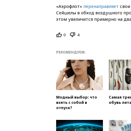
«Аэрофлот»
перенаправляет
свои 
Сейшелы в обход воздушного про
этом увеличится примерно на два
0
4
РЕКОМЕНДУЕМ:
Модный выбор: что
Самая тре
взять с собой в
обувь лета
отпуск?