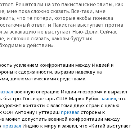
ответ. Решатся ли на это пакистанские элиты, как
Ормузского пролива
е, мне пока сложно сказать. Все-таки, мне
11:58
Politico: США
явить, что те потери, которые якобы понесла
восстановили обмен
достаточный ответ, и Пакистан выступает против
разведданными с Украиной
ли за эскалацию не выступает Нью-Дели. Сейчас
11:58
Великобритания
е, и сложно сказать, каковы будут их
расширила санкции против
обходимых действий».
России
11:37
В Ярославской области
обломки БПЛА упали в
ость усилением конфронтации между Индией и
резервуары НПЗ
ороны к сдержанности, выразив надежду на
11:19
МИД России ответил на
ыми, дипломатическими средствами.
критику мэра Хиросимы в
годовщину ядерной
назвал
военную операцию Индии «позором» и выразил
бомбардировки
ень быстро. Госсекретарь США Марко Рубио
заявил
, что
10:57
Оверчук заявил о
родолжит контакты с властями двух стран с целью
сокращении товарооборота
ек ООН Антониу Гуттериш
призвал
стороны к
России и Армении на две
 не может допустить военной конфронтации между
трети
я
призвал
Индию к миру и заявил, что «Китай выступает
10:54
Президент ФИФА
Джанни Инфантино сумел