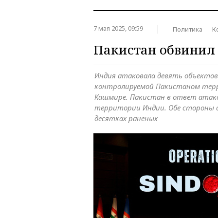
7 мая 2025, 09:59
Политика
К
Пакистан обвинил 
Индия атаковала девять объектов
контролируемой Пакистаном тер
Кашмире. Пакистан в ответ атак
территории Индии. Обе стороны 
десятках раненых