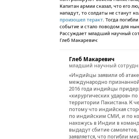
Капитан армии сказал, что его лю
нападут, то солдаты не станут к
произошел теракт
. Тогда погибл
событие и стало поводом для нын
Рассуждает младший научный со
Глеб Макаревич:
Глеб Макаревич
младший научный сотрудн
«Индийцы заявили об атаке 
международно признанной т
2016 года индийцы придер
«хирургических ударов» по 
территории Пакистана. К че
потому что индийская сторо
по индийским СМИ, и по ко
нахожусь в Индии в команд
выдадут сбитие самолетов,
заявляется, что погибли ми