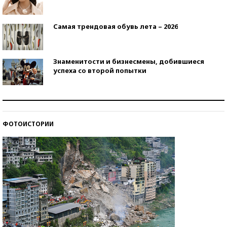
Самая трендовая обувь лета – 2026
Знаменитости и бизнесмены, добившиеся
успеха со второй попытки
Как защититься от солнца на курорте?
ФОТОИСТОРИИ
Кто изобрел средства связи?