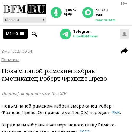
16+
Канал в
прямой
эфир
MAX
Москва
max.ru/bfm
Telegram
МЕНЮ
t.me/BFMnews
8 мая 2025, 20:24
Политика
Новым папой римским избран
американец Роберт Фрэнсис Прево
Понтифик принял имя Лев XIV
Новым папой римским избран американец Роберт
Фрэнсис Прево. Он принял имя Лев XIV, передает
РБК
.
Кардиналы избрали в четверг нового главу Римско-
католической церкви, напоминает
ТАСС
.