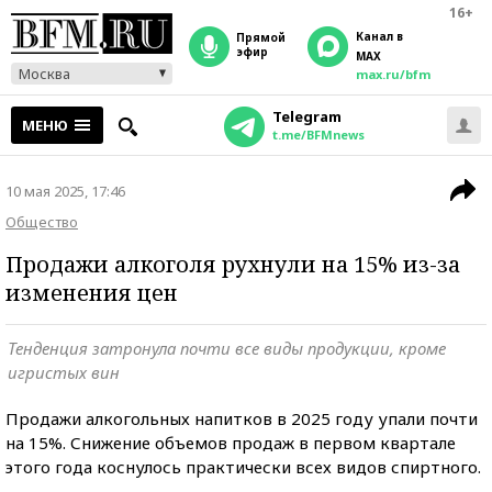
16+
Канал в
прямой
эфир
MAX
Москва
max.ru/bfm
Telegram
МЕНЮ
t.me/BFMnews
10 мая 2025, 17:46
Общество
Продажи алкоголя рухнули на 15% из-за
изменения цен
Тенденция затронула почти все виды продукции, кроме
игристых вин
Продажи алкогольных напитков в 2025 году упали почти
на 15%. Снижение объемов продаж в первом квартале
этого года коснулось практически всех видов спиртного.