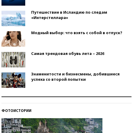
Путешествие в Исландию по следам
«Интерстеллара»
Модный выбор: что взять с собой в отпуск?
Самая трендовая обувь лета – 2026
Знаменитости и бизнесмены, добившиеся
успеха со второй попытки
Как защититься от солнца на курорте?
ФОТОИСТОРИИ
Кто изобрел средства связи?