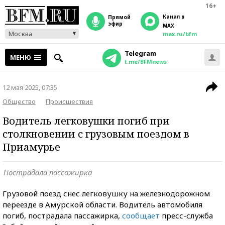
16+
Канал в
прямой
эфир
MAX
Москва
max.ru/bfm
Telegram
МЕНЮ
t.me/BFMnews
12 мая 2025, 07:35
Общество
Происшествия
Водитель легковушки погиб при
столкновении с грузовым поездом в
Приамурье
Пострадала пассажирка
Грузовой поезд снес легковушку на железнодорожном
переезде в Амурской области. Водитель автомобиля
погиб, пострадала пассажирка,
сообщает
пресс-служба