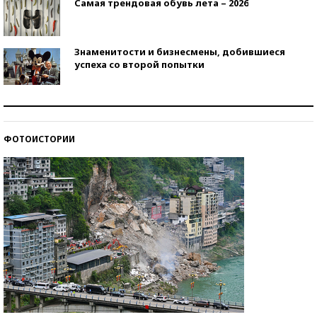
Самая трендовая обувь лета – 2026
Знаменитости и бизнесмены, добившиеся
успеха со второй попытки
Как защититься от солнца на курорте?
ФОТОИСТОРИИ
Кто изобрел средства связи?