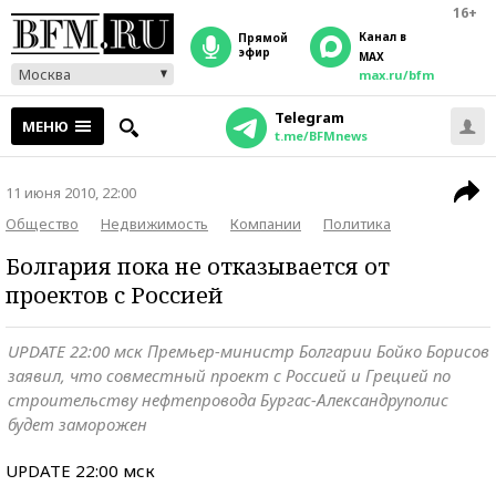
16+
Канал в
прямой
эфир
MAX
Москва
max.ru/bfm
Telegram
МЕНЮ
t.me/BFMnews
11 июня 2010, 22:00
Общество
Недвижимость
Компании
Политика
Болгария пока не отказывается от
проектов с Россией
UPDATE 22:00 мск Премьер-министр Болгарии Бойко Борисов
заявил, что совместный проект с Россией и Грецией по
строительству нефтепровода Бургас-Александруполис
будет заморожен
UPDATE 22:00 мск