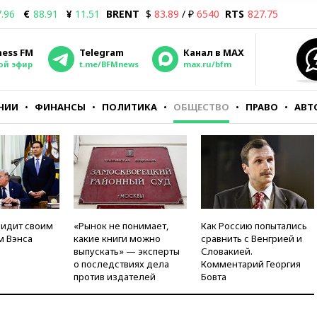
.96
€
88.91
¥
11.51
BRENT
$
83.89
/ ₽
6540
RTS
827.75
ness FM
Telegram
Канал в MAX
ой эфир
t.me/BFMnews
max.ru/bfm
НИИ
ФИНАНСЫ
ПОЛИТИКА
ОБЩЕСТВО
ПРАВО
АВТ
видит своим
«Рынок не понимает,
Как Россию попытались
м Вэнса
какие книги можно
сравнить с Венгрией и
выпускать» — эксперты
Словакией.
о последствиях дела
Комментарий Георгия
против издателей
Бовта