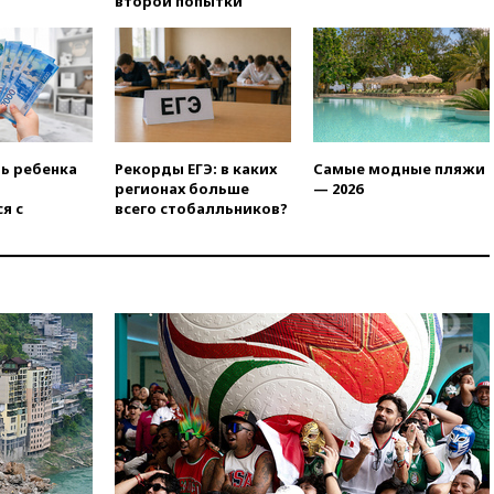
второй попытки
вчера, 20:00
Зеленский 8
августа посетит Сербию с
официальным визитом
вчера, 19:58
В Госдуму будет
внесен законопроект об
отмене ЕГЭ
вчера, 19:50
Аэропорты Сочи и
ть ребенка
Рекорды ЕГЭ: в каких
Самые модные пляжи
Ярославля приостановили
регионах больше
— 2026
работу
я с
всего стобалльников?
вчера, 19:35
WP: Трамп
призвал доноров-
республиканцев поддержать
Вэнса на выборах 2028 года
вчера, 19:20
Число ломбардов
в РФ превысило максимум
2022 года
вчера, 19:15
Жуковский и
аэропорт Геленджика
возобновили работу
вчера, 19:00
Путин уточнил
порядок присвоения воинских