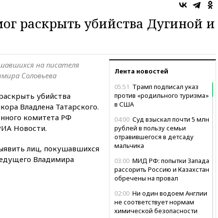
ог раскрыть убийства Дугиной и
ушавшихся на писателя
Лента новостей
имира Соловьева
05:51
Трамп подписал указ
раскрыть убийства
против «родильного туризма»
в США
кора Владлена Татарского.
енного комитета РФ
04:00
Суд взыскал почти 5 млн
ИА Новости.
рублей в пользу семьи
отравившегося в детсаду
мальчика
выявить лиц, покушавшихся
 ведущего Владимира
03:00
МИД РФ: попытки Запада
рассорить Россию и Казахстан
обречены на провал
02:00
Ни один водоем Англии
не соответствует нормам
химической безопасности