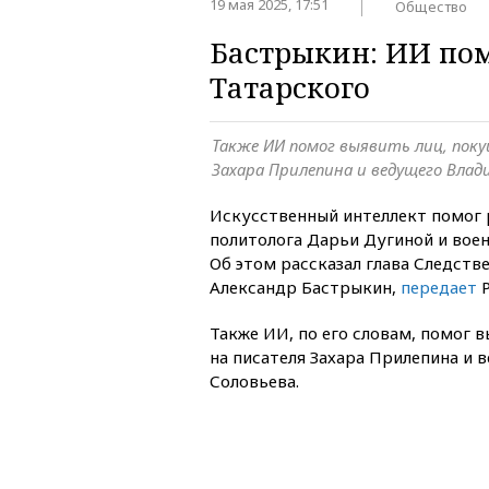
19 мая 2025, 17:51
Общество
Бастрыкин: ИИ пом
Татарского
Также ИИ помог выявить лиц, пок
Захара Прилепина и ведущего Влад
Искусственный интеллект помог 
политолога Дарьи Дугиной и воен
Об этом рассказал глава Следств
Александр Бастрыкин,
передает
Р
Также ИИ, по его словам, помог 
на писателя Захара Прилепина и
Соловьева.