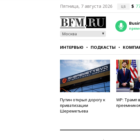
Пятница, 7 августа 2026
$
77
ЦБ
Busi
прям
Москва
ИНТЕРВЬЮ
ПОДКАСТЫ
КОМПА
СТИЛЬ
ТЕСТЫ
Путин открыл дорогу к
WP: Трамп 
приватизации
преемнико
Шереметьева