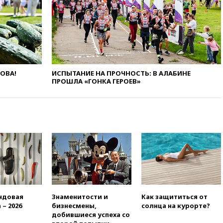
концессии строительства ж/д
в Армении
вчера, 21:00
В России вновь
обсуждают эксперимент по
онлайн-продаже алкоголя
вчера, 20:45
Матвиенко:
ЛОВА!
ИСПЫТАНИЕ НА ПРОЧНОСТЬ: В АЛАБИНЕ
россиянам могут
ПРОШЛА «ГОНКА ГЕРОЕВ»
рекомендовать не посещать
Армению
вчера, 20:35
ПВО за день
сбила еще 281 украинский
беспилотник над Россией
вчера, 20:27
Ямпольская
призвала оптимизировать
олимпиады для поступления в
вузы
вчера, 20:15
Минтранс
предложил оплачивать
ндовая
Знаменитости и
Как защититься от
защиту дорог от БПЛА из
 – 2026
бизнесмены,
солнца на курорте?
средств на ремонт
добившиеся успеха со