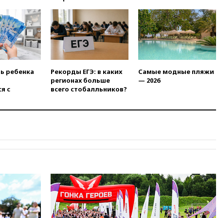
станет значительно дороже
вчера, 22:20
Путин назвал 76-ю
гвардейскую десантно-
штурмовую дивизию
легендарной
вчера, 22:15
Путин заслушал
доклад о ситуации на
ть ребенка
Рекорды ЕГЭ: в каких
Самые модные пляжи
добропольском направлении
регионах больше
— 2026
я с
всего стобалльников?
вчера, 21:58
Генпрокуратура
признала нежелательным в
РФ американский Human
Rights Foundation
вчера, 21:35
«Аэрофлот»
отменяет часть рейсов в Сочи
и Геленджик
вчера, 21:25
Руслан Терновой
выиграл золото чемпионата
Европы в прыжках с 10-
метровой вышки
вчера, 21:10
РФ не получала
обращений о прекращении