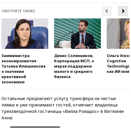
СМОТРИТЕ ТАКЖЕ:
Замминистра
Денис Солянников,
Ольга Усков
экономразвития
Корпорация МСП, о
Cognitive
Татьяна Илюшникова
мерах поддержки
Technologie
о значении
малого и среднего
как ИИ изм
креативной
бизнеса
экономики
Остальные предлагают услугу трансфера на чистые
пляжи и уже принимают гостей, отмечает владелица
трехзвездочной гостиницы «Вилла Ровадос» в Витязеве
Анна: