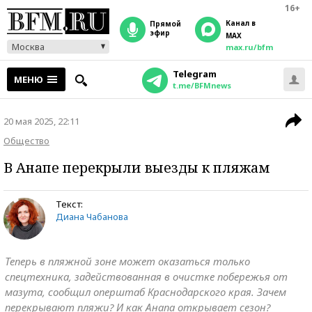
16+
Канал в
прямой
эфир
MAX
Москва
max.ru/bfm
Telegram
МЕНЮ
t.me/BFMnews
20 мая 2025, 22:11
Общество
В Анапе перекрыли выезды к пляжам
Текст:
Диана Чабанова
Теперь в пляжной зоне может оказаться только
спецтехника, задействованная в очистке побережья от
мазута, сообщил оперштаб Краснодарского края. Зачем
перекрывают пляжи? И как Анапа открывает сезон?