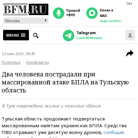
16+
Канал в
прямой
эфир
MAX
Москва
max.ru/bfm
Telegram
МЕНЮ
t.me/BFMnews
22 мая 2025, 06:45
Политика
Конфликты
Два человека пострадали при
массированной атаке БПЛА на Тульскую
область
В Туле повреждены жилые и нежилые здания
Тульская область продолжает подвергаться
массированным налетам украинских БПЛА. Средства
ПВО отражают уже десятую волну дронов,
сообщил