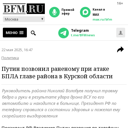
16+
Канал в
прямой
эфир
MAX
Москва
max.ru/bfm
Telegram
МЕНЮ
t.me/BFMnews
22 мая 2025, 16:47
Политика
Путин позвонил раненому при атаке
БПЛА главе района в Курской области
Руководитель района Николай Волобуев получил травму
бедра и руки в результате удара дрона ВСУ по его
автомобилю и находится в больнице. Президент РФ по
телефону справился о состоянии здоровья и пожелал ему
скорейшего выздоровления
Президент РФ Владимир Путин позвонил по телефону