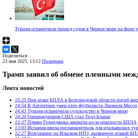
Турция ограничила проход судов в Черное море на фоне 
Поделиться
23 мая 2025, 13:12
Политика
Трамп заявил об обмене пленными меж
Лента новостей
15:25
При атаке БПЛА в Белгородской области погиб ми
14:54
В Аргентине умер отец футболиста Лионеля Месси
14:43
Турция ограничила судоходство в Черном море
14:20
Генпрокурором США стал Тодд Бланш
13:37
Пляжи Геленджика закрыты из-за опасности БПЛА
13:03
Испания ввела погранконтроль для итальянских ту
12:27
Возгорание на Ильском НПЗ, вызванное атакой Б