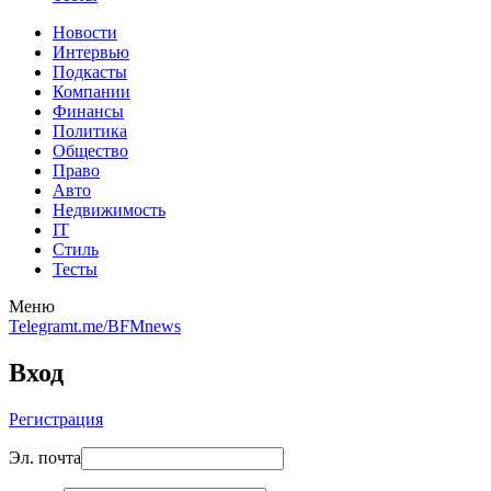
Новости
Интервью
Подкасты
Компании
Финансы
Политика
Общество
Право
Авто
Недвижимость
IT
Стиль
Тесты
Меню
Telegram
t.me/BFMnews
Вход
Регистрация
Эл. почта