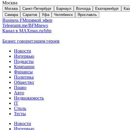
Москва
Москва
Санкт-Петербург
Барнаул
Вологда
Екатеринбург
Каз
Самара
Саратов
Уфа
Челябинск
Ярославль
Business FM
прямой эфир
Telegram
t.me/BFMnews
Канал в MAX
max.ru/bfm
Бизнес говорит:
ищем героев
Новости
Интервью
Подкасты
Компании
Финансы
Политика
Общество
Право
Авто
Недвижимость
IT
Стиль
Тесты
Новости
Интервью