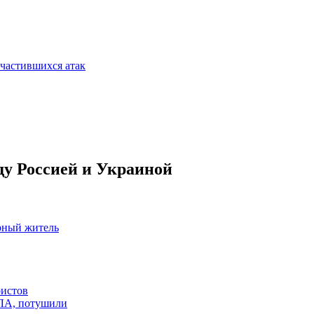
участившихся атак
ду Россией и Украиной
рный житель
ристов
ПЛА, потушили