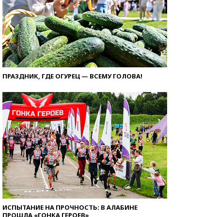
ПРАЗДНИК, ГДЕ ОГУРЕЦ — ВСЕМУ ГОЛОВА!
ИСПЫТАНИЕ НА ПРОЧНОСТЬ: В АЛАБИНЕ
ПРОШЛА «ГОНКА ГЕРОЕВ»