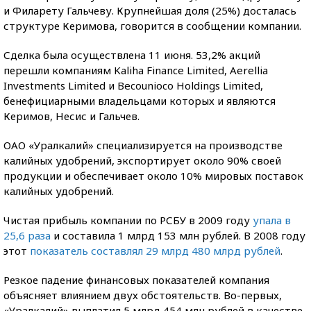
и Филарету Гальчеву. Крупнейшая доля (25%) досталась
структуре Керимова, говорится в сообщении компании.
Сделка была осуществлена 11 июня. 53,2% акций
перешли компаниям Kaliha Finance Limited, Aerellia
Investments Limited и Becounioco Holdings Limited,
бенефициарными владельцами которых и являются
Керимов, Несис и Гальчев.
ОАО «Уралкалий» специализируется на производстве
калийных удобрений, экспортирует около 90% своей
продукции и обеспечивает около 10% мировых поставок
калийных удобрений.
Чистая прибыль компании по РСБУ в 2009 году
упала в
25,6 раза
и составила 1 млрд 153 млн рублей. В 2008 году
этот
показатель составлял 29 млрд 480 млрд рублей
.
Резкое падение финансовых показателей компания
объясняет влиянием двух обстоятельств. Во-первых,
«Уралкалий» выплатил 5 млрд 454 млн рублей в качестве