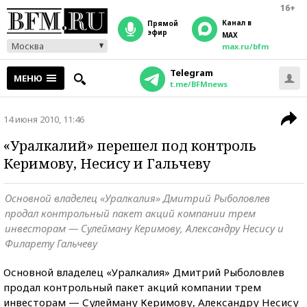
16+
Канал в
прямой
эфир
MAX
Москва
max.ru/bfm
Telegram
МЕНЮ
t.me/BFMnews
14 июня 2010, 11:46
«Уралкалий» перешел под контроль
Керимову, Несису и Гальчеву
Основной владелец «Уралкалия» Дмитрий Рыболовлев
продал контрольный пакет акций компании трем
инвесторам — Сулейману Керимову, Александру Несису и
Филарету Гальчеву
Основной владелец «Уралкалия» Дмитрий Рыболовлев
продал контрольный пакет акций компании трем
инвесторам — Сулейману Керимову, Александру Несису