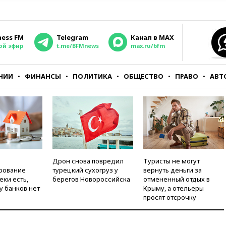
ness FM
Telegram
Канал в MAX
ой эфир
t.me/BFMnews
max.ru/bfm
НИИ
ФИНАНСЫ
ПОЛИТИКА
ОБЩЕСТВО
ПРАВО
АВТ
Дрон снова повредил
Туристы не могут
рование
турецкий сухогруз у
вернуть деньги за
еки есть,
берегов Новороссийска
отмененный отдых в
у банков нет
Крыму, а отельеры
просят отсрочку