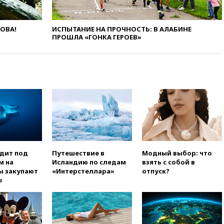
авиакомпании США обязали
проверить самолеты Boeing на
наличие трещин
ЛОВА!
ИСПЫТАНИЕ НА ПРОЧНОСТЬ: В АЛАБИНЕ
ПРОШЛА «ГОНКА ГЕРОЕВ»
вчера, 17:35
В Казани
пятилетний ребенок погиб при
падении из окна десятого
этажа
вчера, 17:17
Bloomberg:
киберкомандование США
расследует серию
самоубийств своих служащих
вчера, 17:00
Сняты
ограничения на полеты в
аэропорту Геленджика
одит под
Путешествие в
Модный выбор: что
вчера, 16:50
В Братиславе
м на
Исландию по следам
взять с собой в
загорелся крупнейший НПЗ
ы закупают
«Интерстеллара»
отпуск?
Slovnaft
ы
вчера, 16:45
«Яблоко» подаст
иск к депутату Госдумы
Алексею Журавлеву