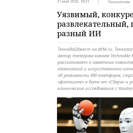
31 мая 2025, 18:31
Технологии
Уязвимый, конкур
развлекательный, 
разный ИИ
Технодайджест на BFM.ru. Техноло
автор телеграм-канала TechnoMe 
рассказывает о заметных новостя
технологий и искусственного инт
об уязвимости ИИ-платформ, стра
«фотошопе» в боте от «Сбера» и у
клинические исследования с Yande