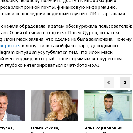
и любому человеку получить доступ к информации о
вчера, 22:15
Три человека
получили ножевые ранения
адреса электронной почты, финансовую информацию,
при нападении в Чехии
ервый и не последний подобный случай с ИИ-стартапами.
вчера, 22:00
Путин поручил
 сначала обрадовала, а затем обескуражила пользователей:
выделить средства на новые
РЛС для Белгородской
ram. О ней объявил в соцсетях Павел Дуров, но затем
области
) Илон Маск заявил, что сделка не была заключена. Почему
овориться
и допустили такой фальстарт, доподлинно
вчера, 21:56
The Atlantic: Маск
отказал Украине в
elegram ситуация усугубляется тем, что Илон Маск
использовании Starlink для
й мессенджер, который станет прямым конкурентом
атак вглубь РФ
т глубоко интегрироваться с чат-ботом xAI.
вчера, 21:35
После пожара на
складе в Брянске возбудили
уголовное дело
вчера, 21:26
Лидеры сборной
РФ по гимнастике получили
официальный отказ в визах от
Хорватии
вчера, 21:15
Пентагон
опубликовал 16 новых видео с
НЛО
улупов,
Ольга Ускова,
Илья Родионов из