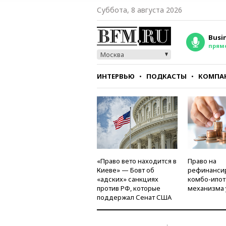
Суббота, 8 августа 2026
Busi
прям
Москва
ИНТЕРВЬЮ
ПОДКАСТЫ
КОМПА
СТИЛЬ
ТЕСТЫ
«Право вето находится в
Право на
Киеве» — Бовт об
рефинанси
«адских» санкциях
комбо-ипот
против РФ, которые
механизма 
поддержал Сенат США