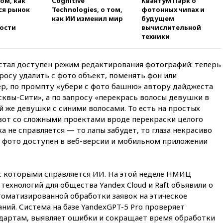
том, как
Cognitive
Квантум Парк о
вчера, 21:00
На границе
ся рынок
Technologies, о том,
фотонных чипах и
Украины с Польшей скопилось
как ИИ изменил мир
будущем
свыше 6,5 тысячи грузовиков
ости
вычислительной
техники
вчера, 20:53
Швыдкой:
«Интервидение» точно
пройдет в 2026 году
t стал доступен режим редактирования фотографий: теперь
вчера, 20:45
ПВО за день
осу удалить с фото объект, поменять фон или
сбила еще 75 украинских
р, по промпту «убери с фото башню» автору дайджеста
беспилотников над Россией
квы-Сити», а по запросу «перекрась волосы девушки в
вчера, 20:35
Велосипедист
й же девушки с синими волосами. То есть на простых
погиб при атаке FPV-дрона в
А вот со сложными проектами вроде перекраски целого
Белгородской области
а не справляется — то лапы забудет, то глаза некрасиво
вчера, 20:30
Лидию Невзорову
 фото доступен в веб-версии и мобильном приложении
заочно арестовали по делу о
финансировании
экстремизма
 с которыми справляется ИИ. На этой неделе НМИЦ
вчера, 20:20
Суд США
технологий для общества Yandex Cloud и Raft объявили о
постановил остановить
оматизированной обработки заявок на этическое
строительство бального зала в
ний. Система на базе YandexGPT-5 Pro проверяет
Белом доме
дартам, выявляет ошибки и сокращает время обработки
вчера, 20:15
Сенат США