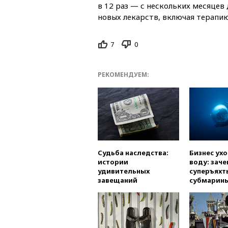
в 12 раз — с нескольких месяцев
новых лекарств, включая терапию
7
0
РЕКОМЕНДУЕМ:
Судьба наследства:
Бизнес ух
истории
воду: заче
удивительных
суперъяхт
завещаний
субмарин