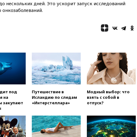
 до нескольких дней. Это ускорит запуск исследований
одобрил ужесточение
 онкозаболеваний.
санкций против России и
Ирана
вчера, 20:00
СК возбудил дело
против журналистки Катерины
Гордеевой о фейках о ВС
России
вчера, 19:45
ISU предоставил
нейтральный статус
фигуристкам Валиевой и
Трусовой
вчера, 19:35
Зеленский
впервые совершил
официальный визит в Сербию
одит под
Путешествие в
Модный выбор: что
м на
Исландию по следам
взять с собой в
вчера, 19:19
Россиянка
ы закупают
«Интерстеллара»
отпуск?
погибла во Французских
ы
Альпах
вчера, 19:00
Открытое
горение на складе в Брянске
ликвидировано