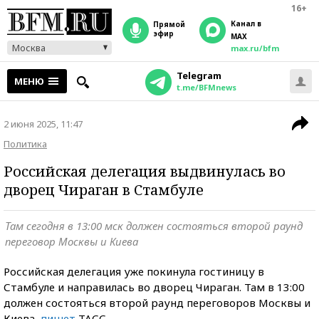
16+
Канал в
прямой
эфир
MAX
Москва
max.ru/bfm
Telegram
МЕНЮ
t.me/BFMnews
2 июня 2025, 11:47
Политика
Российская делегация выдвинулась во
дворец Чираган в Стамбуле
Там сегодня в 13:00 мск должен состояться второй раунд
переговор Москвы и Киева
Российская делегация уже покинула гостиницу в
Стамбуле и направилась во дворец Чираган. Там в 13:00
должен состояться второй раунд переговоров Москвы и
Киева,
пишет
ТАСС.