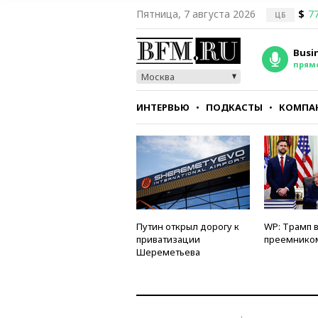
Пятница, 7 августа 2026
$
77
ЦБ
Busi
прям
Москва
ИНТЕРВЬЮ
ПОДКАСТЫ
КОМПА
СТИЛЬ
ТЕСТЫ
Путин открыл дорогу к
WP: Трамп 
приватизации
преемнико
Шереметьева