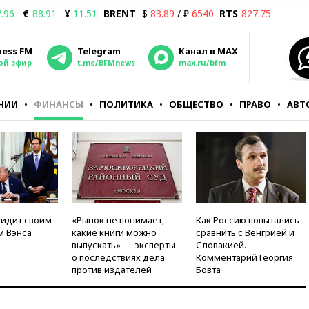
.96
€
88.91
¥
11.51
BRENT
$
83.89
/ ₽
6540
RTS
827.75
ness FM
Telegram
Канал в MAX
ой эфир
t.me/BFMnews
max.ru/bfm
НИИ
ФИНАНСЫ
ПОЛИТИКА
ОБЩЕСТВО
ПРАВО
АВТ
видит своим
«Рынок не понимает,
Как Россию попытались
м Вэнса
какие книги можно
сравнить с Венгрией и
выпускать» — эксперты
Словакией.
о последствиях дела
Комментарий Георгия
против издателей
Бовта