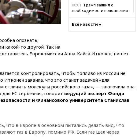
00:01
Трамп заявил о
необходимости пополнения
арсенала США
Все новости »
вчера, 23:28
Слуцкий призвал
признать «Яблоко»
нежелательной организацией
особна опознать,
вчера, 23:15
В Смоленске
ли какой-то другой. Так на
ребенок и женщина погибли
едставитель Еврокомиссии Анна-Кайса Итконен, пишет
при падении деревьев во
время урагана
вчера, 22:55
В Москве в
лагается контролировать, чтобы топливо из России не
пятницу ожидаются ливни
о Итконен заявила, что это станет задачей «для
 отличить молекулы российского газа», — заключила она.
вчера, 22:35
Винисиус
продлил контракт с «Реалом»
 для ЕС серьезная, говорит
ведущий эксперт Фонда
до 2032 года
езопасности и Финансового университета Станислав
вчера, 22:28
Отказаться от
российского гражданства
станет значительно дороже
ь, что в Европе в основном пытались делать вид, что
вчера, 22:20
Путин назвал 76-ю
вляют газ в Европу, помимо РФ. Если газ шел через
гвардейскую десантно-