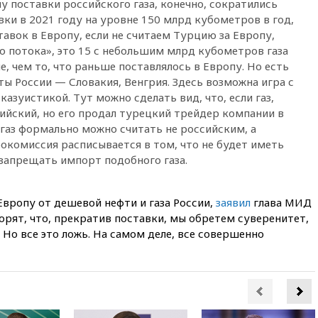
у поставки российского газа, конечно, сократились
обсуждают эксперимент по
вки в 2021 году на уровне 150 млрд кубометров в год,
онлайн-продаже алкоголя
ставок в Европу, если не считаем Турцию за Европу,
вчера, 20:45
Матвиенко:
о потока», это 15 с небольшим млрд кубометров газа
россиянам могут
ше, чем то, что раньше поставлялось в Европу. Но есть
рекомендовать не посещать
ы России — Словакия, Венгрия. Здесь возможна игра с
Армению
азуистикой. Тут можно сделать вид, что, если газ,
вчера, 20:35
ПВО за день
ийский, но его продал турецкий трейдер компании в
сбила еще 281 украинский
 газ формально можно считать не российским, а
беспилотник над Россией
рокомиссия расписывается в том, что не будет иметь
вчера, 20:27
Ямпольская
запрещать импорт подобного газа.
призвала оптимизировать
олимпиады для поступления в
вузы
Европу от дешевой нефти и газа России,
заявил
глава МИД
вчера, 20:15
Минтранс
орят, что, прекратив поставки, мы обретем суверенитет,
предложил оплачивать
Но все это ложь. На самом деле, все совершенно
защиту дорог от БПЛА из
средств на ремонт
вчера, 20:00
Зеленский 8
августа посетит Сербию с
официальным визитом