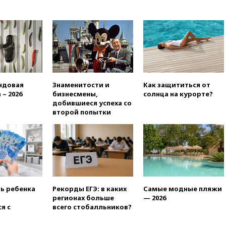
без российских туристов
вчера, 18:35
В Жуковском и
аэропорту Геленджика
введены ограничения
вчера, 18:21
Зюганов
присоединился к критике
«Яблока»
ндовая
Знаменитости и
Как защититься от
вчера, 18:15
Четыре человека
 – 2026
бизнесмены,
солнца на курорте?
пострадали при атаках ВСУ на
добившиеся успеха со
Белгородскую область
второй попытки
вчера, 18:00
Совет мира
выбрал подрядчика для
строительства военной базы в
Газе
вчера, 17:50
Миронов призвал
снять «Яблоко» с выборов в
Госдуму
ть ребенка
Рекорды ЕГЭ: в каких
Самые модные пляжи
регионах больше
— 2026
вчера, 17:45
Правительство
я с
всего стобалльников?
получит «золотую акцию» в
управлении аэропортом