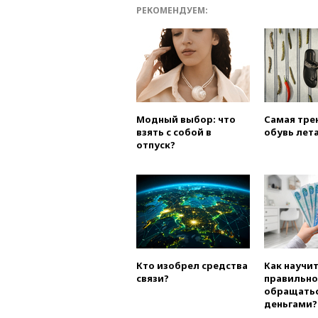
РЕКОМЕНДУЕМ:
Модный выбор: что
Самая тре
взять с собой в
обувь лета
отпуск?
Кто изобрел средства
Как научи
связи?
правильно
обращатьс
деньгами?