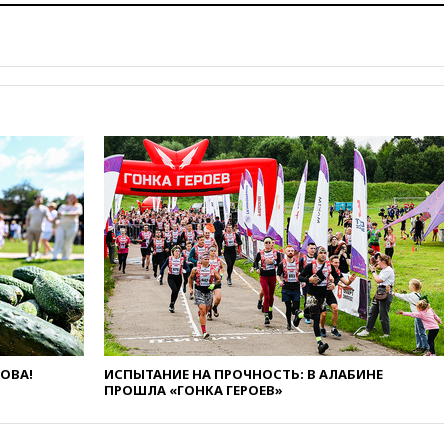
Шереметьево
вчера, 17:35
Шесть человек
пострадали при ударе ВСУ по
автобусу в Запорожской
области
вчера, 17:25
В аэропортах
Сочи и Геленджика сняты
ограничения
вчера, 17:17
Власти РФ
помогут пострадавшему от
атак на склады Wildberries
бизнесу
вчера, 16:55
Экс-директору
Popcorn Books запросили
четыре года условно
вчера, 16:46
ЦБ:
международные резервы
России снизились
ЛОВА!
ИСПЫТАНИЕ НА ПРОЧНОСТЬ: В АЛАБИНЕ
ПРОШЛА «ГОНКА ГЕРОЕВ»
вчера, 16:35
На
восстановление Херсонской
области направят 6,8 млрд