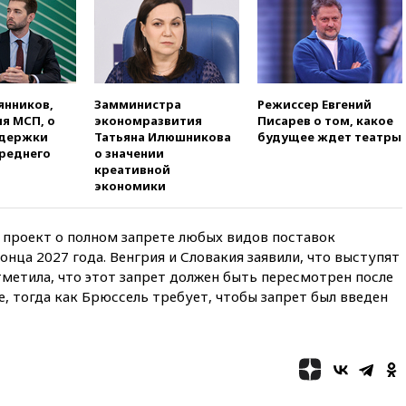
вчера, 19:58
В Госдуму будет
внесен законопроект об
отмене ЕГЭ
вчера, 19:50
Аэропорты Сочи и
Ярославля приостановили
работу
янников,
Замминистра
Режиссер Евгений
я МСП, о
экономразвития
Писарев о том, какое
вчера, 19:35
WP: Трамп
ддержки
Татьяна Илюшникова
будущее ждет театры
призвал доноров-
среднего
о значении
республиканцев поддержать
креативной
Вэнса на выборах 2028 года
экономики
вчера, 19:20
Число ломбардов
в РФ превысило максимум
2022 года
а
проект о полном запрете любых видов поставок
онца 2027 года. Венгрия и Словакия заявили, что выступят
вчера, 19:15
Жуковский и
тметила, что этот запрет должен быть пересмотрен после
аэропорт Геленджика
, тогда как Брюссель требует, чтобы запрет был введен
возобновили работу
вчера, 19:00
Путин уточнил
порядок присвоения воинских
званий добровольцам
вчера, 18:50
Euractiv: восток
Финляндии приходит в упадок