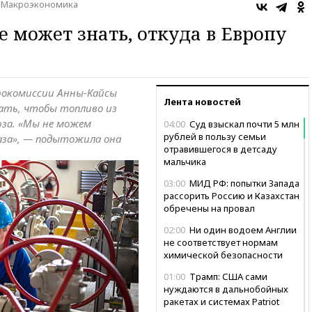
Макроэкономика
е может знать, откуда в Европу
рокомиссии Анны-Кайсы
Лента новостей
ать, чтобы топливо из
юза. «Мы не можем
04:00
Суд взыскал почти 5 млн
рублей в пользу семьи
аза», — подытожила она
отравившегося в детсаду
мальчика
03:00
МИД РФ: попытки Запада
рассорить Россию и Казахстан
обречены на провал
02:00
Ни один водоем Англии
не соответствует нормам
химической безопасности
01:00
Трамп: США сами
нуждаются в дальнобойных
ракетах и системах Patriot