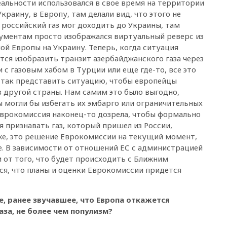
еальности использовался в свое время на территории
штурмовую дивизию
легендарной
краину, в Европу, там делали вид, что этого не
 российский газ мог доходить до Украины, там
вчера, 22:15
Путин заслушал
кументам просто изображался виртуальный реверс из
доклад о ситуации на
добропольском направлении
ой Европы на Украину. Теперь, когда ситуация
ся изобразить транзит азербайджанского газа через
вчера, 21:58
Генпрокуратура
с газовым хабом в Турции или еще где-то, все это
признала нежелательным в
 так представить ситуацию, чтобы европейцы
РФ американский Human
Rights Foundation
 из другой страны. Нам самим это было выгодно,
ы могли бы избегать их эмбарго или ограничительных
вчера, 21:35
«Аэрофлот»
 Еврокомиссия наконец-то дозрела, чтобы формально
отменяет часть рейсов в Сочи
и Геленджик
ся признавать газ, который пришел из России,
же, это решение Еврокомиссии на текущий момент,
вчера, 21:25
Руслан Терновой
. В зависимости от отношений ЕС с администрацией
выиграл золото чемпионата
Европы в прыжках с 10-
 от того, что будет происходить с Ближним
метровой вышки
ся, что планы и оценки Еврокомиссии придется
вчера, 21:10
РФ не получала
обращений о прекращении
е, ранее звучавшее, что Европа откажется
концессии строительства ж/д
в Армении
аза, не более чем популизм?
вчера, 21:00
В России вновь