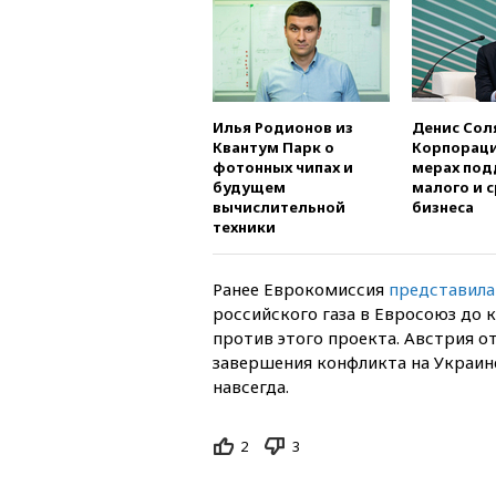
Илья Родионов из
Денис Сол
Квантум Парк о
Корпораци
фотонных чипах и
мерах по
будущем
малого и 
вычислительной
бизнеса
техники
Ранее Еврокомиссия
представил
российского газа в Евросоюз до к
против этого проекта. Австрия о
завершения конфликта на Украине
навсегда.
2
3