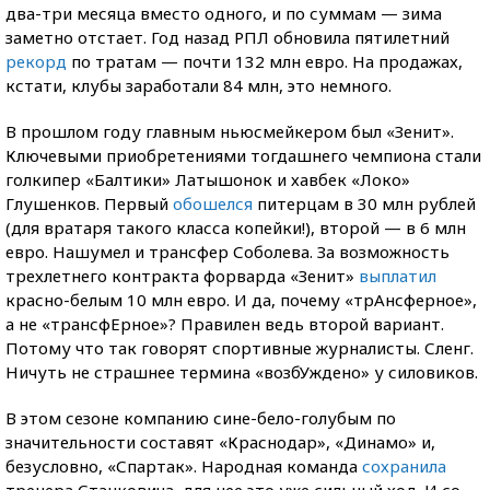
два-три месяца вместо одного, и по суммам — зима
заметно отстает. Год назад РПЛ обновила пятилетний
рекорд
по тратам — почти 132 млн евро. На продажах,
кстати, клубы заработали 84 млн, это немного.
В прошлом году главным ньюсмейкером был «Зенит».
Ключевыми приобретениями тогдашнего чемпиона стали
голкипер «Балтики» Латышонок и хавбек «Локо»
Глушенков. Первый
обошелся
питерцам в 30 млн рублей
(для вратаря такого класса копейки!), второй — в 6 млн
евро. Нашумел и трансфер Соболева. За возможность
трехлетнего контракта форварда «Зенит»
выплатил
красно-белым 10 млн евро. И да, почему «трАнсферное»,
а не «трансфЕрное»? Правилен ведь второй вариант.
Потому что так говорят спортивные журналисты. Сленг.
Ничуть не страшнее термина «возбУждено» у силовиков.
В этом сезоне компанию сине-бело-голубым по
значительности составят «Краснодар», «Динамо» и,
безусловно, «Спартак». Народная команда
сохранила
тренера Станковича, для нее это уже сильный ход. И со