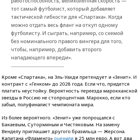
работоспособность, великолепная скорость —
тот самый футболист, который добавляет
тактической гибкости для «Спартака». Когда
можно отдать весь фланг на откуп одному
футболисту. И сыграть, например, со схемой
без номинального правого вингера для того,
чтобы, например, добавить второго
нападающего впереди».
Кроме «Спартака», на Эль-Уахди претендует и «Зенит». И
контракт с «Генком» до 2028 года. Если что, придется
платить неустойку. Вероятность переезда марокканской
звезды в Россию не стопроцентная. Марокко, если кто
забыл, полуфиналист чемпионата мира.
Из более вероятного. «Зенит» уже попрощался с
Бакаевым, Суторминым и Чистяковым. На замену
Венделу приглашает другого бразильца — Жерсона.
Капитана «Фламенго»
оценили
в 25 млн евро. А вот два