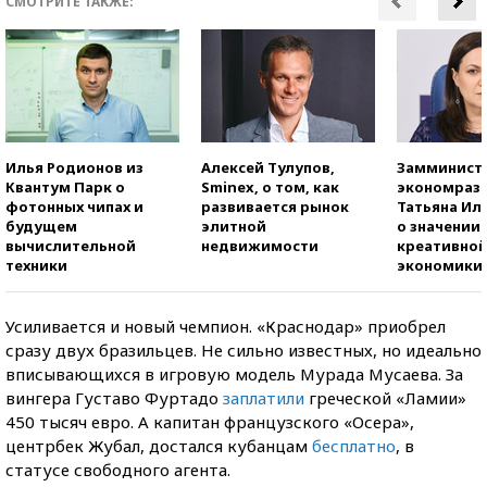
СМОТРИТЕ ТАКЖЕ:
Илья Родионов из
Алексей Тулупов,
Замминист
Квантум Парк о
Sminex, о том, как
экономраз
фотонных чипах и
развивается рынок
Татьяна И
будущем
элитной
о значении
вычислительной
недвижимости
креативно
техники
экономики
Усиливается и новый чемпион. «Краснодар» приобрел
сразу двух бразильцев. Не сильно известных, но идеально
вписывающихся в игровую модель Мурада Мусаева. За
вингера Густаво Фуртадо
заплатили
греческой «Ламии»
450 тысяч евро. А капитан французского «Осера»,
центрбек Жубал, достался кубанцам
бесплатно
, в
статусе свободного агента.