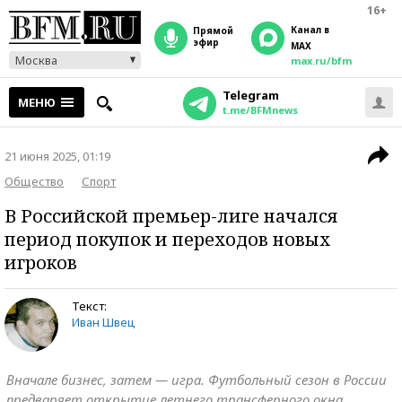
16+
Канал в
прямой
эфир
MAX
Москва
max.ru/bfm
Telegram
МЕНЮ
t.me/BFMnews
21 июня 2025, 01:19
Общество
Спорт
В Российской премьер-лиге начался
период покупок и переходов новых
игроков
Текст:
Иван Швец
Вначале бизнес, затем — игра. Футбольный сезон в России
предваряет открытие летнего трансферного окна