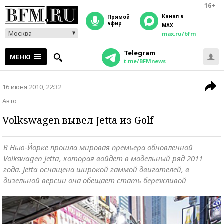
16+
Канал в
прямой
эфир
MAX
Москва
max.ru/bfm
Telegram
МЕНЮ
t.me/BFMnews
16 июня 2010, 22:32
Авто
Volkswagen вывел Jetta из Golf
В Нью-Йорке прошла мировая премьера обновленной
Volkswagen Jetta, которая войдет в модельный ряд 2011
года. Jetta оснащена широкой гаммой двигателей, в
дизельной версии она обещает стать бережливой