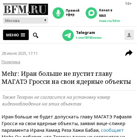
16+
Канал в
прямой
эфир
MAX
Москва
max.ru/bfm
Telegram
МЕНЮ
t.me/BFMnews
28 июня 2025, 17:11
Политика
Mehr: Иран больше не пустит главу
МАГАТЭ Гросси на свои ядерные объекты
Также Тегеран не согласится на установку камер
видеонаблюдения на этих объектах
Иран больше не будет допускать главу МАГАТЭ Рафаэля
Гросси на свои ядерные объекты, заявил вице-спикер
парламента Ирана Хамид Реза Хажи Бабаи,
сообщает
Mehr. Он добавил, что Тегеран также не согласится на