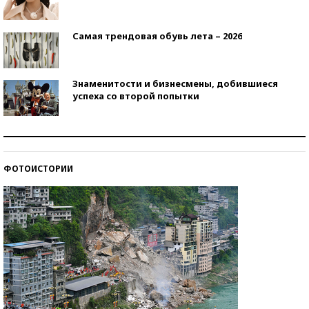
Самая трендовая обувь лета – 2026
Знаменитости и бизнесмены, добившиеся
успеха со второй попытки
Как защититься от солнца на курорте?
ФОТОИСТОРИИ
Кто изобрел средства связи?