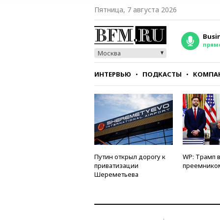
Пятница, 7 августа 2026
Busi
прям
Москва
ИНТЕРВЬЮ
ПОДКАСТЫ
КОМПА
СТИЛЬ
ТЕСТЫ
Путин открыл дорогу к
WP: Трамп 
приватизации
преемнико
Шереметьева