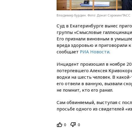
Владимир Бурдин. Фото: Донат Сорокин/ТАСС
Суд в Екатеринбурге вынес приг
группы «Смысловые галлюцинаци
Его признали виновным в умышл
вреда здоровью и приговорили к
сообщает
РИА Новости
.
Инцидент произошел в ноябре 202
потерпевшего Алексея Кривокоры
водки на шесть человек. В какой
его отвели в ванную, вызвали ск
не помнит, кто его ранил.
Сам обвиняемый, выступая с после
просьбе одного из свидетелей «и
0
0