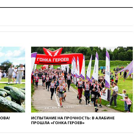
призвала оптимизировать
олимпиады для поступления в
вузы
вчера, 20:15
Минтранс
предложил оплачивать
защиту дорог от БПЛА из
средств на ремонт
вчера, 20:00
Зеленский 8
августа посетит Сербию с
официальным визитом
вчера, 19:58
В Госдуму будет
внесен законопроект об
отмене ЕГЭ
вчера, 19:50
Аэропорты Сочи и
Ярославля приостановили
работу
вчера, 19:35
WP: Трамп
призвал доноров-
ЛОВА!
ИСПЫТАНИЕ НА ПРОЧНОСТЬ: В АЛАБИНЕ
республиканцев поддержать
ПРОШЛА «ГОНКА ГЕРОЕВ»
Вэнса на выборах 2028 года