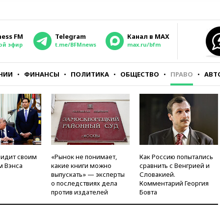
ness FM
Telegram
Канал в MAX
ой эфир
t.me/BFMnews
max.ru/bfm
НИИ
ФИНАНСЫ
ПОЛИТИКА
ОБЩЕСТВО
ПРАВО
АВТ
видит своим
«Рынок не понимает,
Как Россию попытались
м Вэнса
какие книги можно
сравнить с Венгрией и
выпускать» — эксперты
Словакией.
о последствиях дела
Комментарий Георгия
против издателей
Бовта