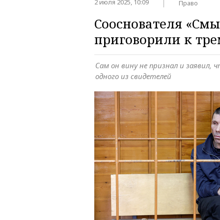
2 июля 2025, 10:09
Право
Сооснователя «См
приговорили к тре
Сам он вину не признал и заявил, ч
одного из свидетелей