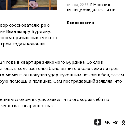
вчера, 22:55
В Москве в
пятницу ожидаются ливни
вчера, 22:35
Винисиус
Все новости »
продлил контракт с «Реалом»
овор сооснователю рок-
до 2032 года
и» Владимиру Бурдину.
енном причинении тяжкого
вчера, 22:28
Отказаться от
российского гражданства
 трем годам колонии,
станет значительно дороже
вчера, 22:20
Путин назвал 76-ю
4 года в квартире знакомого Бурдина. Со слов
гвардейскую десантно-
штурмовую дивизию
това, в ходе застолья было выпито около семи литров
легендарной
-то момент он получил удар кухонным ножом в бок, затем
орую помощь и полицию. Сам пострадавший заявлял, что
вчера, 22:15
Путин заслушал
доклад о ситуации на
добропольском направлении
дним словом в суде, заявил, что оговорил себя по
вчера, 21:58
Генпрокуратура
з чувства товарищества».
признала нежелательным в
РФ американский Human
Rights Foundation
вчера, 21:35
«Аэрофлот»