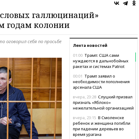
ысловых галлюцинаций»
м годам колонии
то оговорил себя по просьбе
Лента новостей
01:00
Трамп: США сами
нуждаются в дальнобойных
ракетах и системах Patriot
00:01
Трамп заявил о
необходимости пополнения
арсенала США
вчера, 23:28
Слуцкий призвал
признать «Яблоко»
нежелательной организацией
вчера, 23:15
В Смоленске
ребенок и женщина погибли
при падении деревьев во
время урагана