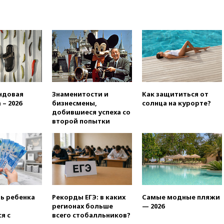
отменяет часть рейсов в Сочи
и Геленджик
вчера, 21:25
Руслан Терновой
выиграл золото чемпионата
Европы в прыжках с 10-
метровой вышки
вчера, 21:10
РФ не получала
обращений о прекращении
концессии строительства ж/д
ндовая
Знаменитости и
Как защититься от
в Армении
 – 2026
бизнесмены,
солнца на курорте?
добившиеся успеха со
вчера, 21:00
В России вновь
второй попытки
обсуждают эксперимент по
онлайн-продаже алкоголя
вчера, 20:45
Матвиенко:
россиянам могут
рекомендовать не посещать
Армению
вчера, 20:35
ПВО за день
ть ребенка
Рекорды ЕГЭ: в каких
Самые модные пляжи
сбила еще 281 украинский
регионах больше
— 2026
беспилотник над Россией
я с
всего стобалльников?
вчера, 20:27
Ямпольская