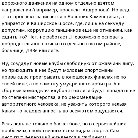
дорожного движения на одном отдельно взятом
направлении (например, проспект Андропова). Но ведь
этот проспект начинается в Больших Каменщиках, а
упирается в Каширское шоссе, где, лишь на секунду
допустим, коррупцию гаишников еще не отменили. Как
ездить-то? Нет, не работает…Невозможно основать
добродетельные оазисы в отдельно взятом районе,
больнице, ДЭЗе или лиге.
Ну, создадут новые клубы свободную от ржавчины лигу,
но приходить в нее будут молодые спортсмены,
привыкшие проигрывать в юношеских финалах не по
своей вине, а по свистку умудренного арбитра. А в
сборные команды из клубов этой лиги будут попадать не
по степени мастерства, а по рекомендации
авторитетного человека, не уважить которого нельзя.
Какая-то недоделанность во всем этом ощущается.
Речь ведь не только о баскетболе, но о серьезнейших
проблемах, свойственных всем видам спорта. Сам
институт федераций нуждается в глубинном