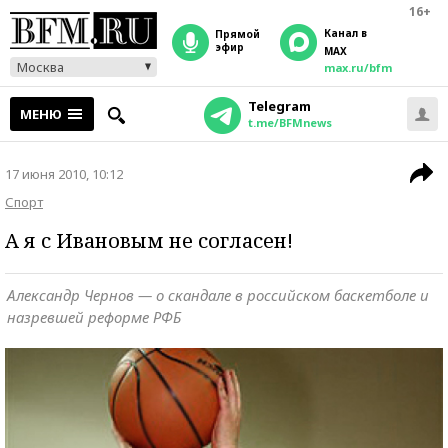
16+
Канал в
прямой
эфир
MAX
Москва
max.ru/bfm
Telegram
МЕНЮ
t.me/BFMnews
17 июня 2010, 10:12
Спорт
А я с Ивановым не согласен!
Александр Чернов — о скандале в российском баскетболе и
назревшей реформе РФБ