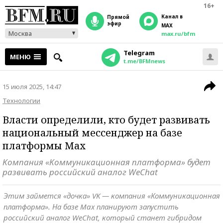
16+
Канал в
прямой
эфир
MAX
Москва
max.ru/bfm
Telegram
МЕНЮ
t.me/BFMnews
15 июля 2025, 14:47
Технологии
Власти определили, кто будет развивать
национальный мессенджер на базе
платформы Max
Компания «Коммуникационная платформа» будет
развивать российский аналог WeChat
Этим займется «дочка» VK — компания «Коммуникационная
платформа». На базе Max планируют запустить
российский аналог WeChat, который станет гибридом