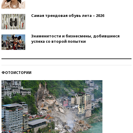
Самая трендовая обувь лета – 2026
Знаменитости и бизнесмены, добившиеся
успеха со второй попытки
Как защититься от солнца на курорте?
ФОТОИСТОРИИ
Кто изобрел средства связи?