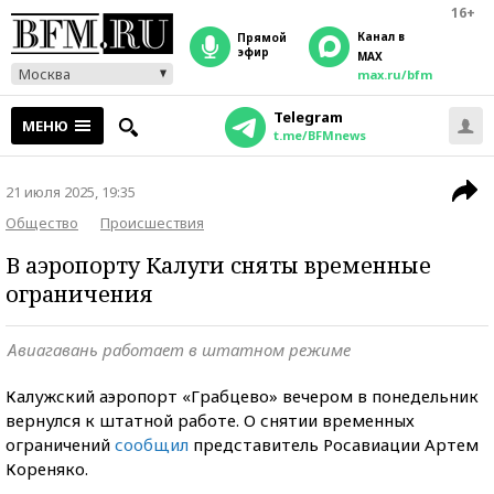
16+
Канал в
прямой
эфир
MAX
Москва
max.ru/bfm
Telegram
МЕНЮ
t.me/BFMnews
21 июля 2025, 19:35
Общество
Происшествия
В аэропорту Калуги сняты временные
ограничения
Авиагавань работает в штатном режиме
Калужский аэропорт «Грабцево» вечером в понедельник
вернулся к штатной работе. О снятии временных
ограничений
сообщил
представитель Росавиации Артем
Кореняко.