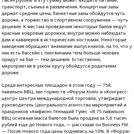
тысяч рублей. В эту сумму может входить питание,
транспорт, съемка и развлечения. Концертные залы
держат средние цены, банкетные залы обойдутся чуть
дороже, а торжество в спортивном сооружении — чуть
дешевле. К местам проведения некоторых балов ведут
красные ковровые дорожки, внутри можно наблюдать
дам и кавалеров в исторических костюмах. Некоторые
заведения обращают внимание выпускников, на то, что у
них есть бассейн с пингвинами. Чем больше человек
придут на бал — тем дешевле. Естественно,
мероприятия в узком кругу обойдутся родителям
дороже.
Среди интересных площадок в этом году — 75й
павильон ВВЦ, зал торжеств «Форум Холл» и «Конгресс-
центр» Центра международной торговли, утверждает
руководитель Центрального агентства мероприятий и
праздников «Амфион» Геннадий Тулес. «В 75 павильон
ВВЦ основная масса билетов была продана за 5,6 тысяч
рублей еще до Нового года, — рассказал он Business FM.
— После Нового года цены поднялись на 10%. В «Форум-