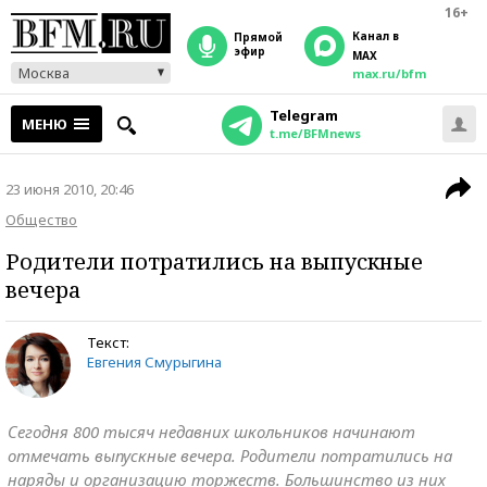
16+
Канал в
прямой
эфир
MAX
Москва
max.ru/bfm
Telegram
МЕНЮ
t.me/BFMnews
23 июня 2010, 20:46
Общество
Родители потратились на выпускные
вечера
Текст:
Евгения Смурыгина
Сегодня 800 тысяч недавних школьников начинают
отмечать выпускные вечера. Родители потратились на
наряды и организацию торжеств. Большинство из них