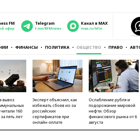
ness FM
Telegram
Канал в MAX
ой эфир
t.me/BFMnews
max.ru/bfm
НИИ
ФИНАНСЫ
ПОЛИТИКА
ОБЩЕСТВО
ПРАВО
АВТ
а вывоз
Эксперт объяснил, как
Ослабление рубля и
оммунальных
избежать сбоев из-за
подорожание мировой
считали 160
российских
нефти. Обзор
за пять лет
сертификатов при
финансового рынка от 6
онлайн-оплате
августа