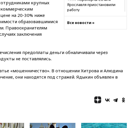
сотрудниками крупных
Ярославля приостановили
и коммерческим
работу
цене на 20-30% ниже
19:35
WP: Трамп призвал
тоимости образовавшимися
Все новости »
доноров-республиканцев
ми. Правоохранителям
поддержать Вэнса на выборах
 случаях заключения
2028 года
19:20
Число ломбардов в РФ
превысило максимум 2022
ечисления предоплаты деньги обналичивали через
года
дукты не поставлялись.
19:15
Жуковский и аэропорт
Геленджика возобновили
татье «мошенничество». В отношении Хитрова и Алюдина
работу
ение, они находятся под стражей. Ядыкин объявлен в
19:00
Путин уточнил порядок
присвоения воинских званий
добровольцам
18:50
Euractiv: восток
Финляндии приходит в упадок
без российских туристов
18:35
В Жуковском и
аэропорту Геленджика