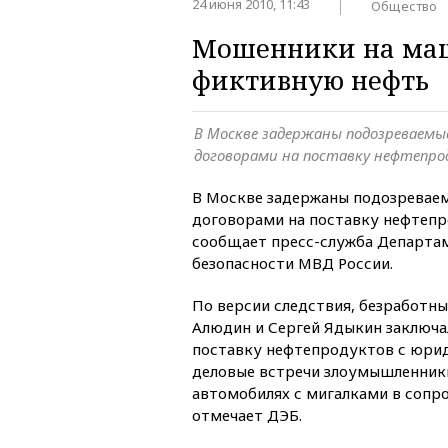
24 июня 2010, 11:43
Общество
Мошенники на маш
фиктивную нефть
В Москве задержаны подозреваемы
договорами на поставку нефтепрод
В Москве задержаны подозревае
договорами на поставку нефтепр
сообщает пресс-служба Департа
безопасности МВД России.
По версии следствия, безработн
Алюдин и Сергей Ядыкин заключа
поставку нефтепродуктов с юри
деловые встречи злоумышленники
автомобилях с мигалками в сопр
отмечает ДЭБ.