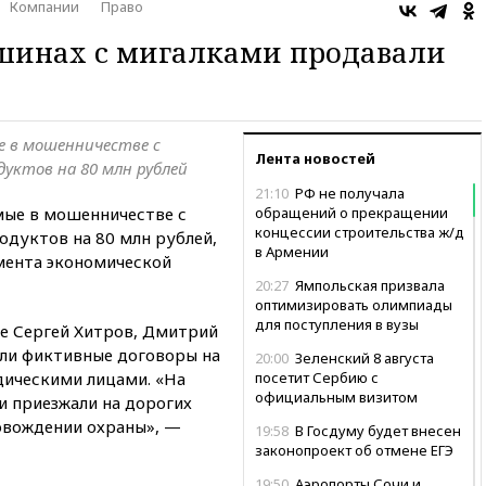
Компании
Право
инах с мигалками продавали
е в мошенничестве с
Лента новостей
уктов на 80 млн рублей
21:10
РФ не получала
мые в мошенничестве с
обращений о прекращении
концессии строительства ж/д
одуктов на 80 млн рублей,
в Армении
мента экономической
20:27
Ямпольская призвала
оптимизировать олимпиады
для поступления в вузы
ые Сергей Хитров, Дмитрий
ли фиктивные договоры на
20:00
Зеленский 8 августа
дическими лицами. «На
посетит Сербию с
официальным визитом
 приезжали на дорогих
овождении охраны», —
19:58
В Госдуму будет внесен
законопроект об отмене ЕГЭ
19:50
Аэропорты Сочи и