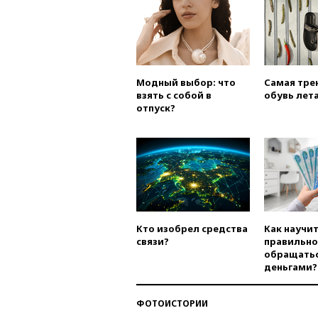
Модный выбор: что
Самая тре
взять с собой в
обувь лета
отпуск?
Кто изобрел средства
Как научи
связи?
правильно
обращатьс
деньгами?
ФОТОИСТОРИИ