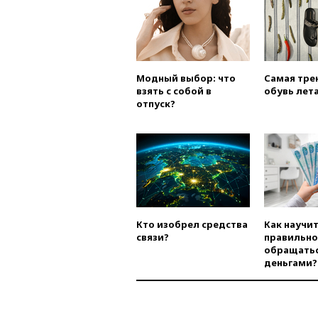
Модный выбор: что
Самая тре
взять с собой в
обувь лета
отпуск?
Кто изобрел средства
Как научи
связи?
правильно
обращатьс
деньгами?