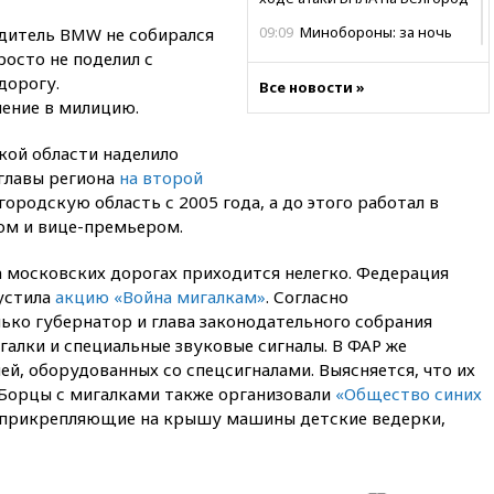
09:09
Минобороны: за ночь
дитель BMW не собирался
сбито 153 украинских БПЛА
росто не поделил с
дорогу.
08:50
Состояние здоровья
Все новости »
ление в милицию.
Джо Байдена ухудшилось
07:40
OpenAI приостановила
кой области наделило
выпуск модели Astra и-за
главы региона
на второй
потенциальных рисков
городскую область с 2005 года, а до этого работал в
06:25
У берегов Италии
ом и вице-премьером.
обнаружили затонувшее
судно древнеримских времен
а московских дорогах приходится нелегко. Федерация
05:10
«Одиссея» Нолана
пустила
акцию «Война мигалкам»
. Согласно
собрала в мировом прокате
лько губернатор и глава законодательного собрания
свыше $1 млрд
алки и специальные звуковые сигналы. В ФАР же
02:22
Собянин сообщил о
й, оборудованных со спецсигналами. Выясняется, что их
высоких темпах строительства
 Борцы с мигалками также организовали
«Общество синих
недвижимости в Москве
и, прикрепляющие на крышу машины детские ведерки,
01:20
Россиянин в среднем
съедает несколько арбузов за
сезон