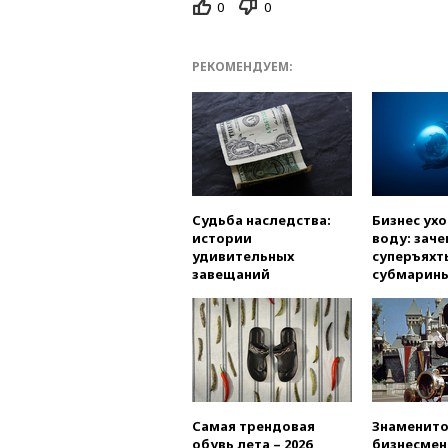
0
0
РЕКОМЕНДУЕМ:
Судьба наследства:
Бизнес ух
истории
воду: заче
удивительных
суперъяхт
завещаний
субмарин
Самая трендовая
Знаменито
обувь лета – 2026
бизнесмен