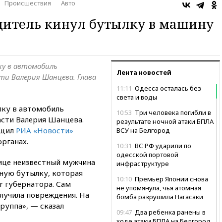
Происшествия
Авто
дитель кинул бутылку в машину
ку в автомобиль
Лента новостей
ти Валерия Шанцева. Глава
11:11
Одесса осталась без
света и воды
лку в автомобиль
10:53
Три человека погибли в
сти Валерия Шанцева.
результате ночной атаки БПЛА
бщил
РИА «Новости»
ВСУ на Белгород
рганах.
10:31
ВС РФ ударили по
одесской портовой
ице неизвестный мужчина
инфраструктуре
нную бутылку, которая
10:10
Премьер Японии снова
er губернатора. Сам
не упомянула, чья атомная
лучила повреждения. На
бомба разрушила Нагасаки
руппа», — сказал
09:47
Два ребенка ранены в
ходе атаки БПЛА на Белгород