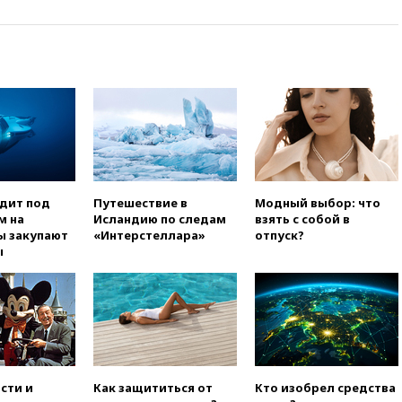
угрозу европейскую зиму»
вчера, 16:16
Беспилотник
взорвался вблизи
газопровода в Болгарии
вчера, 15:25
При атаке БПЛА в
Белгородской области погиб
мирный житель
вчера, 14:54
В Аргентине умер
отец футболиста Лионеля
Месси
одит под
Путешествие в
Модный выбор: что
м на
Исландию по следам
взять с собой в
вчера, 14:43
Турция
ы закупают
«Интерстеллара»
отпуск?
ограничила судоходство в
ы
Черном море
вчера, 14:20
Генпрокурором
США стал Тодд Бланш
вчера, 13:37
Пляжи
Геленджика закрыты из-за
опасности БПЛА
вчера, 13:03
Испания ввела
сти и
Как защититься от
Кто изобрел средства