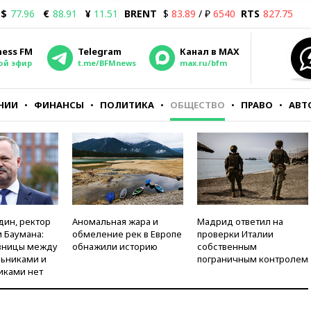
$
77.96
€
88.91
¥
11.51
BRENT
$
83.89
/ ₽
6540
RTS
827.75
ness FM
Telegram
Канал в MAX
ой эфир
t.me/BFMnews
max.ru/bfm
НИИ
ФИНАНСЫ
ПОЛИТИКА
ОБЩЕСТВО
ПРАВО
АВТ
дин, ректор
Аномальная жара и
Мадрид ответил на
 Баумана:
обмеление рек в Европе
проверки Италии
зницы между
обнажили историю
собственным
ьниками и
пограничным контролем
иками нет