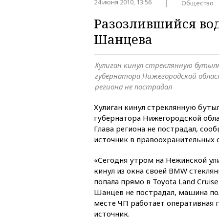
24 июня 2010, 13:56
Общество
Разозлившийся во
Шанцева
Хулиган кинул стреклянную бутыл
губернатора Нижегородской облас
региона не пострадал
Хулиган кинул стреклянную буты
губернатора Нижегородской обла
Глава региона не пострадал, соо
источник в правоохранительных о
«Сегодня утром на Нежинской ул
кинул из окна своей BMW стекля
попала прямо в Toyota Land Cruis
Шанцев не пострадал, машина по
месте ЧП работает оперативная г
источник.