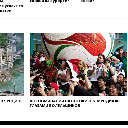
погранконтроль для
ы,
солнца на курорте?
связи?
итальянских туристов
я успеха со
пытки
вчера, 12:27
Возгорание на
Ильском НПЗ, вызванное
атакой БПЛА, потушили
вчера, 11:47
Суд оставил под
арестом Rolls-Royce блогера
Лерчек
вчера, 11:07
При
столкновении катера и лодки
под Самарой погибли два
человека
вчера, 10:27
Движение по
трассе «Новороссия»
восстановлено
вчера, 09:55
Силы ПВО
В ЧУНЦИНЕ
ВОСПОМИНАНИЯ НА ВСЮ ЖИЗНЬ. МУНДИАЛЬ
перехватили за утро 85 БПЛА
ГЛАЗАМИ БОЛЕЛЬЩИКОВ
над территорией РФ
вчера, 09:25
Ильский НПЗ на
Кубани загорелся после
падения обломков дрона