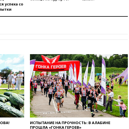
я успеха со
вчера, 20:12
Минобороны
пытки
Болгарии: упавший в стране
беспилотник, скорее всего,
был украинским
вчера, 19:29
ОАЭ обвинили
Иран в атаке на судно
нефтяной компании ADNOC в
Ормузе
вчера, 18:56
«Газпром»: объем
газа в европейских подземных
хранилищах достиг
антирекорда
вчера, 18:25
ТАСС: Уиткофф и
Кушнер могут вскоре посетить
Москву и Киев
вчера, 17:43
«Тиса» выдвинула
экс-председателя Верховного
суда на пост президента
Венгрии
ЛОВА!
ИСПЫТАНИЕ НА ПРОЧНОСТЬ: В АЛАБИНЕ
вчера, 16:50
Politico: «Газовая
ПРОШЛА «ГОНКА ГЕРОЕВ»
авантюра Германии ставит под