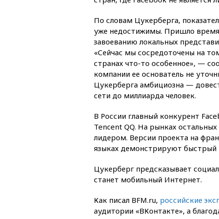
По словам Цукерберга, показател
уже недостижимы. Пришло время
завоеванию локальных представит
«Сейчас мы сосредоточены на том
странах что-то особенное», — со
компании ее основатель не уточн
Цукерберга амбициозна — довест
сети до миллиарда человек.
В России главный конкурент Face
Tencent QQ. На рынках остальны
лидером. Версии проекта на фра
языках демонстрируют быстрый п
Цукерберг предсказывает социа
станет мобильный Интернет.
Как писал BFM.ru,
российские экс
аудитории «ВКонтакте», а благо