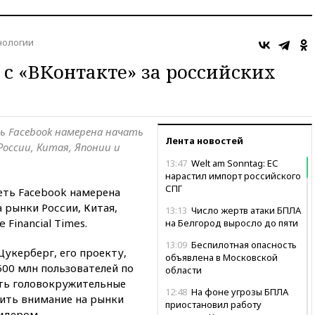
нологии
 с «ВКонтакте» за российских
ь Facebook намерена начать
Лента новостей
оссии, Китая, Японии и
13:47
Welt am Sonntag: ЕС
нарастил импорт российского
СПГ
еть Facebook намерена
 рынки России, Китая,
13:13
Число жертв атаки БПЛА
Financial Times.
на Белгород выросло до пяти
13:09
Беспилотная опасность
Цукерберг, его проекту,
объявлена в Московской
500 млн пользователей по
области
ять головокружительные
12:48
На фоне угрозы БПЛА
ить внимание на рынки
приостановил работу
лидером.