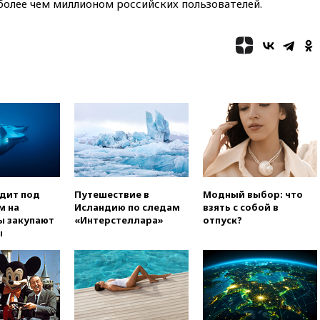
09:47
Два ребенка ранены в
более чем миллионом российских пользователей.
ходе атаки БПЛА на Белгород
09:09
Минобороны: за ночь
сбито 153 украинских БПЛА
08:50
Состояние здоровья
Джо Байдена ухудшилось
07:40
OpenAI приостановила
выпуск модели Astra и-за
потенциальных рисков
06:25
У берегов Италии
обнаружили затонувшее
судно древнеримских времен
одит под
Путешествие в
Модный выбор: что
05:10
«Одиссея» Нолана
м на
Исландию по следам
взять с собой в
собрала в мировом прокате
ы закупают
«Интерстеллара»
отпуск?
свыше $1 млрд
ы
02:22
Собянин сообщил о
высоких темпах строительства
недвижимости в Москве
01:20
Россиянин в среднем
съедает несколько арбузов за