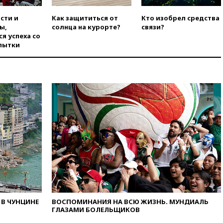
вчера, 16:50
Politico: «Газовая
авантюра Германии ставит под
сти и
Как защититься от
Кто изобрел средства
угрозу европейскую зиму»
ы,
солнца на курорте?
связи?
вчера, 16:16
Беспилотник
я успеха со
взорвался вблизи
пытки
газопровода в Болгарии
вчера, 15:25
При атаке БПЛА в
Белгородской области погиб
мирный житель
вчера, 14:54
В Аргентине умер
отец футболиста Лионеля
Месси
вчера, 14:43
Турция
ограничила судоходство в
Черном море
вчера, 14:20
Генпрокурором
США стал Тодд Бланш
вчера, 13:37
Пляжи
Геленджика закрыты из-за
В ЧУНЦИНЕ
ВОСПОМИНАНИЯ НА ВСЮ ЖИЗНЬ. МУНДИАЛЬ
ГЛАЗАМИ БОЛЕЛЬЩИКОВ
опасности БПЛА