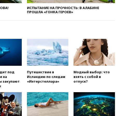
гражданства
ЛОВА!
ИСПЫТАНИЕ НА ПРОЧНОСТЬ: В АЛАБИНЕ
вчера, 20:12
Минобороны
ПРОШЛА «ГОНКА ГЕРОЕВ»
Болгарии: упавший в стране
беспилотник, скорее всего,
был украинским
вчера, 19:29
ОАЭ обвинили
Иран в атаке на судно
нефтяной компании ADNOC в
Ормузе
вчера, 18:56
«Газпром»: объем
газа в европейских подземных
хранилищах достиг
антирекорда
одит под
Путешествие в
Модный выбор: что
м на
Исландию по следам
взять с собой в
вчера, 18:25
ТАСС: Уиткофф и
ы закупают
«Интерстеллара»
отпуск?
Кушнер могут вскоре посетить
ы
Москву и Киев
вчера, 17:43
«Тиса» выдвинула
экс-председателя Верховного
суда на пост президента
Венгрии