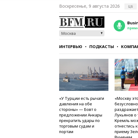
Воскресенье, 9 августа 2026
ЦБ
Busi
прям
Москва
ИНТЕРВЬЮ
ПОДКАСТЫ
КОМПА
СТИЛЬ
ТЕСТЫ
«У Турции есть рычаги
«Москву это
давления на обе
безусловно
стороны» — Бовт о
раздражае
предложении Анкары
Лукьянов о 
прекратить удары по
Кремль мо
торговым судам и
отнестись 
портам
приему Зел
Вучичем