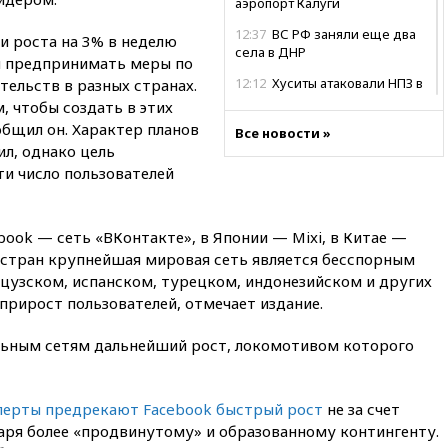
аэропорт Калуги
12:37
ВС РФ заняли еще два
и роста на 3% в неделю
села в ДНР
 предпринимать меры по
12:12
Хуситы атаковали НПЗ в
ельств в разных странах.
Саудовской Аравии
, чтобы создать в этих
общил он. Характер планов
11:53
В Уфе украинский БПЛА
Все новости »
ил, однако цель
попал в стройку вместо
предприятия
и число пользователей
11:11
Одесса осталась без
света и воды
book — сеть «ВКонтакте», в Японии — Mixi, в Китае —
10:53
Три человека погибли в
х стран крупнейшая мировая сеть является бесспорным
результате ночной атаки БПЛА
нцузском, испанском, турецком, индонезийском и других
ВСУ на Белгород
рирост пользователей, отмечает издание.
10:31
ВС РФ ударили по
одесской портовой
льным сетям дальнейший рост, локомотивом которого
инфраструктуре
10:10
Премьер Японии снова
не упомянула, чья атомная
перты предрекают Facebook быстрый рост
не за счет
бомба разрушила Нагасаки
даря более «продвинутому» и образованному контингенту.