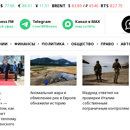
$
77.96
€
88.91
¥
11.51
BRENT
$
83.89
/ ₽
6540
RTS
827.75
ness FM
Telegram
Канал в MAX
ой эфир
t.me/BFMnews
max.ru/bfm
НИИ
ФИНАНСЫ
ПОЛИТИКА
ОБЩЕСТВО
ПРАВО
АВТ
,
Аномальная жара и
Мадрид ответил на
,
обмеление рек в Европе
проверки Италии
т» —
обнажили историю
собственным
том, как
пограничным контролем
жет
к теплому
енского