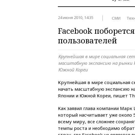
24 июня 2010, 14:35
СМИ
Тех
Facebook поборется
пользователей
Крупнейшая в мире социальная сет
масштабную экспансию на рынки Р
Южной Кореи
Крупнейшая в мире социальная с
начать масштабную экспансию на
Японии и Южной Кореи, пишет The 
Как заявил глава компании Марк 
который насчитывает уже около 
всему миру, все сложнее сохран
темпы роста и необходимо обрат
стран, где Facebook не является 