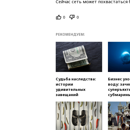
Сейчас сеть может похвастаться 
0
0
РЕКОМЕНДУЕМ:
Судьба наследства:
Бизнес ух
истории
воду: заче
удивительных
суперъяхт
завещаний
субмарин