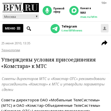
16+
Канал в
прямой
эфир
MAX
Москва
max.ru/bfm
Telegram
МЕНЮ
t.me/BFMnews
25 июня 2010, 13:35
Технологии
Утверждены условия присоединения
«Комстара» к МТС
Советы директоров МТС и «Комстар-ОТС» рекомендовали
присоединить «Комстар» к МТС и утвердили параметры
сделки
Советы директоров ОАО «Мобильные ТелеСистемы»
(МТС) и ОАО «Комстар-Объединенные ТелеСистемы»
(«Комстар-ОТС») рекомендовали присоединить