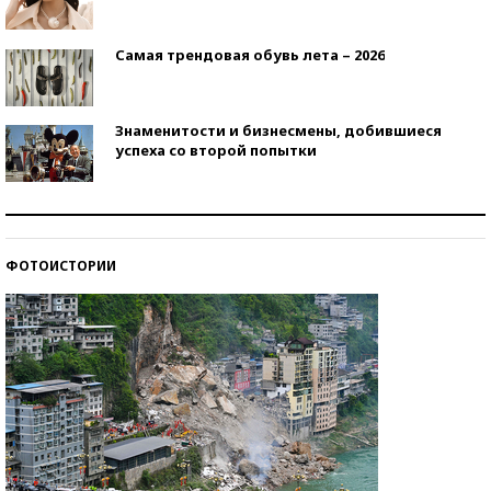
Самая трендовая обувь лета – 2026
Знаменитости и бизнесмены, добившиеся
успеха со второй попытки
Как защититься от солнца на курорте?
ФОТОИСТОРИИ
Кто изобрел средства связи?