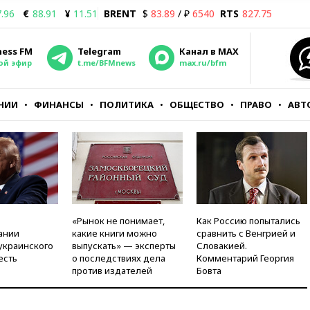
.96
€
88.91
¥
11.51
BRENT
$
83.89
/ ₽
6540
RTS
827.75
ness FM
Telegram
Канал в MAX
ой эфир
t.me/BFMnews
max.ru/bfm
НИИ
ФИНАНСЫ
ПОЛИТИКА
ОБЩЕСТВО
ПРАВО
АВТ
«Рынок не понимает,
Как Россию попытались
ании
какие книги можно
сравнить с Венгрией и
украинского
выпускать» — эксперты
Словакией.
есть
о последствиях дела
Комментарий Георгия
против издателей
Бовта