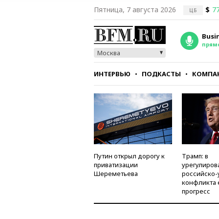
Пятница, 7 августа 2026
$
77
ЦБ
Busi
прям
Москва
ИНТЕРВЬЮ
ПОДКАСТЫ
КОМПА
СТИЛЬ
ТЕСТЫ
Путин открыл дорогу к
Трамп: в
приватизации
урегулиров
Шереметьева
российско-
конфликта 
прогресс