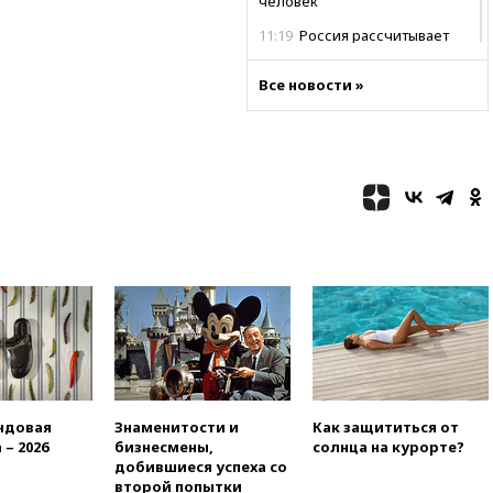
человек
11:19
Россия рассчитывает
заключить безвизовые
соглашения с Индонезией и
Все новости »
Малайзией
11:04
«Ведомости»: на партию
«Яблоко» ополчились
конкуренты
10:59
Торговые центры и кафе
в России могут обязать
раздавать питьевую воду
бесплатно
10:41
Бывшая глава брокера
Mind Money Юлия Хандошко
признала свою вину
10:41
Пашинян: Армения
понимает невозможность
одновременного членства в
ндовая
Знаменитости и
Как защититься от
ЕС и ЕАЭС
 – 2026
бизнесмены,
солнца на курорте?
10:21
ФСБ задержала более
добившиеся успеха со
20 сотрудников пунктов
второй попытки