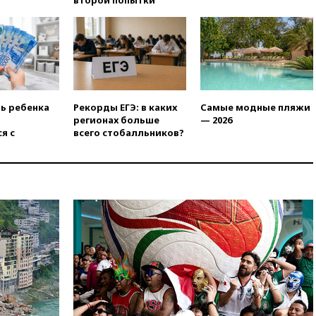
в США
04:00
Суд взыскал почти 5 млн
рублей в пользу семьи
отравившегося в детсаду
мальчика
03:00
МИД РФ: попытки Запада
рассорить Россию и Казахстан
ть ребенка
Рекорды ЕГЭ: в каких
Самые модные пляжи
обречены на провал
регионах больше
— 2026
я с
всего стобалльников?
02:00
Ни один водоем Англии
не соответствует нормам
химической безопасности
01:00
Трамп: США сами
нуждаются в дальнобойных
ракетах и системах Patriot
00:01
Трамп заявил о
необходимости пополнения
арсенала США
вчера, 23:28
Слуцкий призвал
признать «Яблоко»
нежелательной организацией