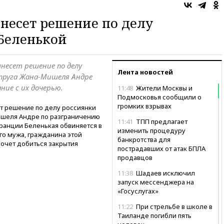
несет решение по делу
Беленькой
ынесет решение по делу
Лента новостей
упруга Жана-Мишеля Андре
ние с их дочерью.
11:48
Жители Москвы и
Подмосковья сообщили о
громких взрывах
ет решение по делу россиянки
ишеля Андре по разграничению
11:41
ТПП предлагает
Франции Беленькая обвиняется в
изменить процедуру
го мужа, гражданина этой
банкротства для
хочет добиться закрытия
пострадавших от атак БПЛА
продавцов
11:38
Шадаев исключил
запуск мессенджера на
«Госуслугах»
11:22
При стрельбе в школе в
Таиланде погибли пять