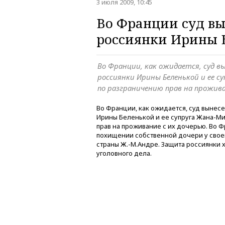
3 июля 2009, 10:45
Во Франции суд вы
россиянки Ирины 
Во Франции, как ожидается, суд в
россиянки Ирины Беленькой и ее с
по разграничению прав на прожива
Во Франции, как ожидается, суд вынес
Ирины Беленькой и ее супруга Жана-М
прав на проживание с их дочерью. Во 
похищении собственной дочери у свое
страны Ж.-М.Андре. Защита россиянки 
уголовного дела.