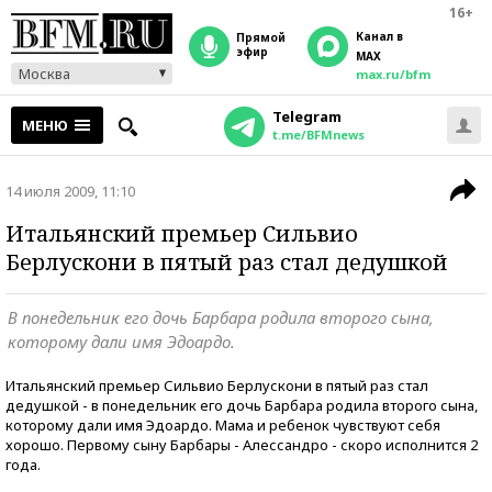
16+
Канал в
прямой
эфир
MAX
Москва
max.ru/bfm
Telegram
МЕНЮ
t.me/BFMnews
14 июля 2009, 11:10
Итальянский премьер Сильвио
Берлускони в пятый раз стал дедушкой
В понедельник его дочь Барбара родила второго сына,
которому дали имя Эдоардо.
Итальянский премьер Сильвио Берлускони в пятый раз стал
дедушкой - в понедельник его дочь Барбара родила второго сына,
которому дали имя Эдоардо. Мама и ребенок чувствуют себя
хорошо. Первому сыну Барбары - Алессандро - скоро исполнится 2
года.