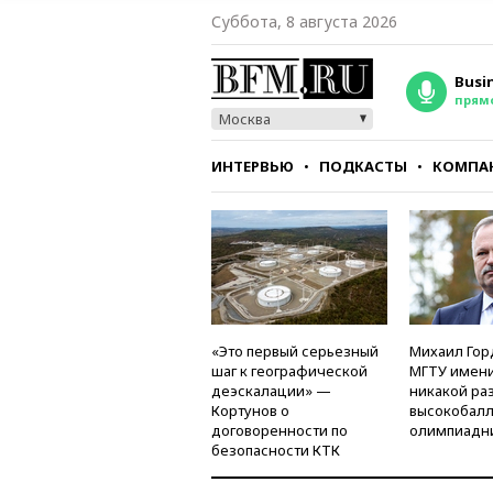
Суббота, 8 августа 2026
Busi
прям
Москва
ИНТЕРВЬЮ
ПОДКАСТЫ
КОМПА
СТИЛЬ
ТЕСТЫ
«Это первый серьезный
Михаил Гор
шаг к географической
МГТУ имени
деэскалации» —
никакой ра
Кортунов о
высокобалл
договоренности по
олимпиадн
безопасности КТК