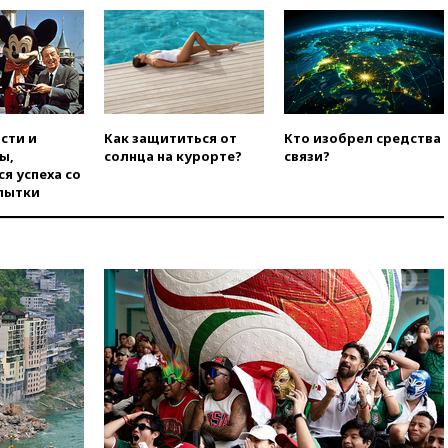
селах
07:30
Нигерия стала
крупнейшим поставщиком
авиатоплива в Европу
06:30
США и Колумбия
обсуждают координацию
сти и
Как защититься от
Кто изобрел средства
усилий против наркотрафика
ы,
солнца на курорте?
связи?
я успеха со
05:30
ВМС Испании усилили
пытки
присутствие в Сеуте на фоне
миграционного кризиса
03:30
В Минстрое сравнили
качество жилья в Нью-Йорке и
России
02:30
Трамп попросил
отпустить его с круглого стола
в Госдепе, чтобы «вести
войну»
01:35
Мигрант погиб при
попытке попасть из Марокко в
Сеуту на параплане