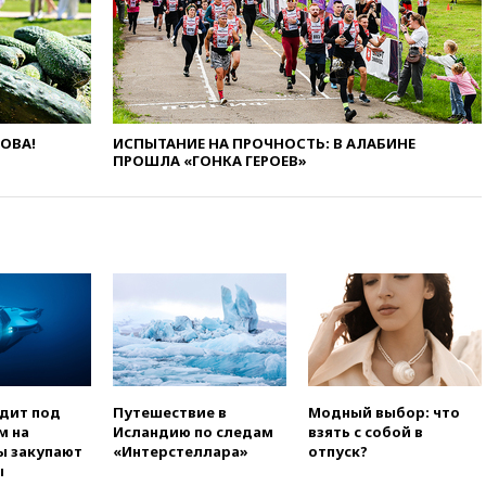
Лерчек
11:07
При столкновении
катера и лодки под Самарой
погибли два человека
10:27
Движение по трассе
«Новороссия» восстановлено
ЛОВА!
ИСПЫТАНИЕ НА ПРОЧНОСТЬ: В АЛАБИНЕ
ПРОШЛА «ГОНКА ГЕРОЕВ»
09:55
Силы ПВО перехватили
за утро 85 БПЛА над
территорией РФ
09:25
Ильский НПЗ на Кубани
загорелся после падения
обломков дрона
08:57
Собянин сообщил о
девяти БПЛА, сбитых на
подлете к Москве
08:42
Силы ПВО сбили почти
400 БПЛА над российскими
одит под
Путешествие в
Модный выбор: что
регионами
м на
Исландию по следам
взять с собой в
ы закупают
«Интерстеллара»
отпуск?
08:16
Лукашенко призвал
ы
белорусов покупать избы в