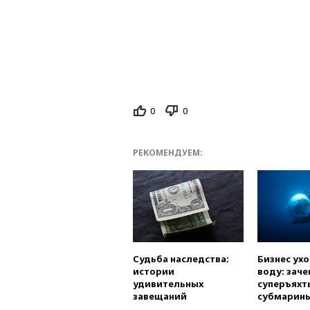
0
0
РЕКОМЕНДУЕМ:
Судьба наследства:
Бизнес ух
истории
воду: заче
удивительных
суперъяхт
завещаний
субмарин