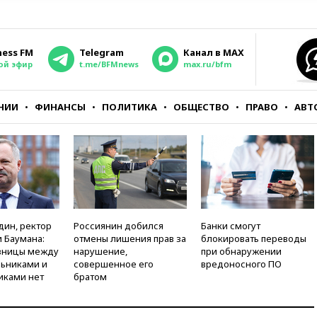
ness FM
Telegram
Канал в MAX
ой эфир
t.me/BFMnews
max.ru/bfm
НИИ
ФИНАНСЫ
ПОЛИТИКА
ОБЩЕСТВО
ПРАВО
АВТ
дин, ректор
Россиянин добился
Банки смогут
 Баумана:
отмены лишения прав за
блокировать переводы
зницы между
нарушение,
при обнаружении
ьниками и
совершенное его
вредоносного ПО
иками нет
братом