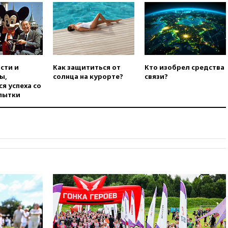
15:25
При атаке БПЛА в
Белгородской области погиб
мирный житель
14:54
В Аргентине умер отец
футболиста Лионеля Месси
сти и
Как защититься от
Кто изобрел средства
14:43
Турция ограничила
ы,
солнца на курорте?
связи?
судоходство в Черном море
я успеха со
пытки
14:20
Генпрокурором США
стал Тодд Бланш
13:37
Пляжи Геленджика
закрыты из-за опасности БПЛА
13:03
Испания ввела
погранконтроль для
итальянских туристов
12:27
Возгорание на Ильском
НПЗ, вызванное атакой БПЛА,
потушили
11:47
Суд оставил под
арестом Rolls-Royce блогера