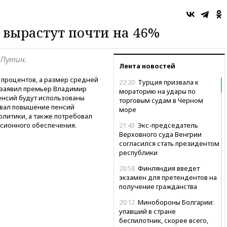
и вырастут почти на 46%
 Путин.
Лента новостей
6 процентов, а размер средней
22:20
Турция призвала к
, заявил премьер Владимир
мораторию на удары по
пенсий будут использованы
торговым судам в Черном
звал повышение пенсий
море
итики, а также потребовал
нсионного обеспечения.
21:43
Экс-председатель
Верховного суда Венгрии
согласился стать президентом
республики
20:58
Финляндия введет
экзамен для претендентов на
получение гражданства
20:12
Минобороны Болгарии:
упавший в стране
беспилотник, скорее всего,