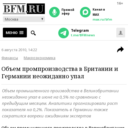
16+
Канал в
прямой
эфир
MAX
Москва
max.ru/bfm
Telegram
МЕНЮ
t.me/BFMnews
6 августа 2010, 14:22
Финансы
Макроэкономика
Объем промпроизводства в Британии и
Германии неожиданно упал
Объем промышленного производства в Великобритании
неожиданно упал в июне на 0,5% по сравнению с
предыдущим месяцем. Аналитики прогнозировали рост
показателя на 0,2%. Показатель в Германии также
сократился вопреки ожиданиям экспертов
Объем промышленного производства в Великобритании