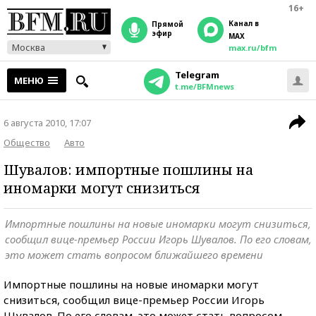
16+
Канал в
прямой
эфир
MAX
Москва
max.ru/bfm
Telegram
МЕНЮ
t.me/BFMnews
6 августа 2010, 17:07
Общество
Авто
Шувалов: импортные пошлины на
иномарки могут снизиться
Импортные пошлины на новые иномарки могут снизиться,
сообщил вице-премьер России Игорь Шувалов. По его словам,
это может стать вопросом ближайшего времени
Импортные пошлины на новые иномарки могут
снизиться, сообщил вице-премьер России Игорь
Шувалов. По его словам, это может стать вопросом