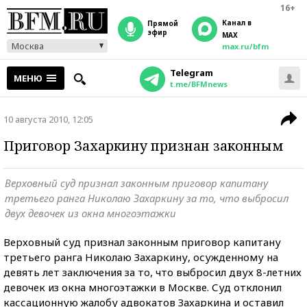
16+
Канал в
прямой
эфир
MAX
Москва
max.ru/bfm
Telegram
МЕНЮ
t.me/BFMnews
10 августа 2010, 12:05
Приговор Захаркину признан законным
Верховный суд признал законным приговор капитану
третьего ранга Николаю Захаркину за то, что выбросил
двух девочек из окна многоэтажки
Верховный суд признал законным приговор капитану
третьего ранга Николаю Захаркину, осужденному на
девять лет заключения за то, что выбросил двух 8-летних
девочек из окна многоэтажки в Москве. Суд отклонил
кассационную жалобу адвокатов Захаркина и оставил