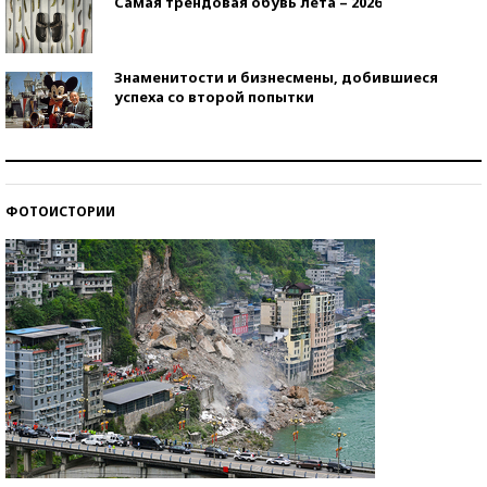
Самая трендовая обувь лета – 2026
Знаменитости и бизнесмены, добившиеся
успеха со второй попытки
Как защититься от солнца на курорте?
ФОТОИСТОРИИ
Кто изобрел средства связи?