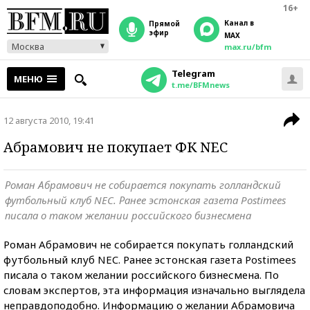
16+
Канал в
прямой
эфир
MAX
Москва
max.ru/bfm
Telegram
МЕНЮ
t.me/BFMnews
12 августа 2010, 19:41
Абрамович не покупает ФК NEC
Роман Абрамович не собирается покупать голландский
футбольный клуб NEC. Ранее эстонская газета Postimees
писала о таком желании российского бизнесмена
Роман Абрамович не собирается покупать голландский
футбольный клуб NEC. Ранее эстонская газета Postimees
писала о таком желании российского бизнесмена. По
словам экспертов, эта информация изначально выглядела
неправдоподобно. Информацию о желании Абрамовича