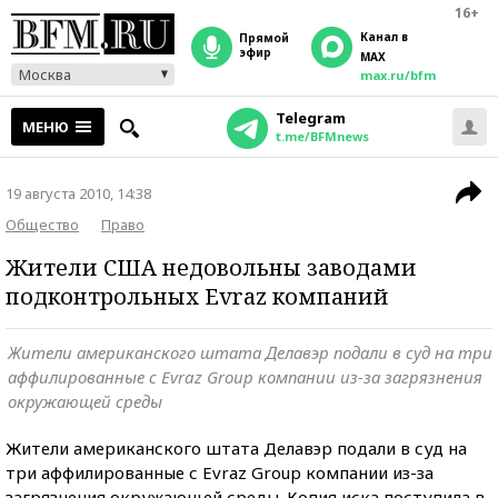
16+
Канал в
прямой
эфир
MAX
Москва
max.ru/bfm
Telegram
МЕНЮ
t.me/BFMnews
19 августа 2010, 14:38
Общество
Право
Жители США недовольны заводами
подконтрольных Evraz компаний
Жители американского штата Делавэр подали в суд на три
аффилированные с Evraz Group компании из-за загрязнения
окружающей среды
Жители американского штата Делавэр подали в суд на
три аффилированные с Evraz Group компании из-за
загрязнения окружающей среды. Копия иска поступила в