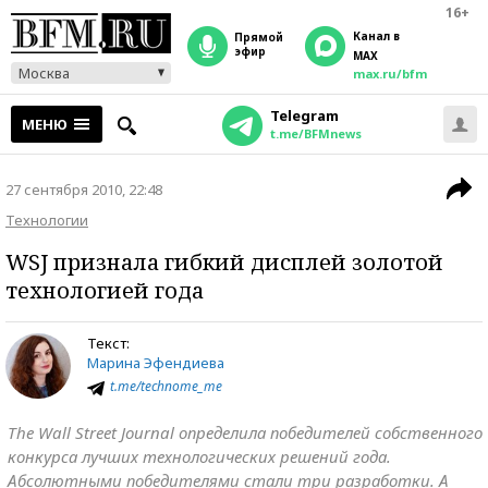
16+
Канал в
прямой
эфир
MAX
Москва
max.ru/bfm
Telegram
МЕНЮ
t.me/BFMnews
27 сентября 2010, 22:48
Технологии
WSJ признала гибкий дисплей золотой
технологией года
Текст:
Марина Эфендиева
t.me/technome_me
The Wall Street Journal определила победителей собственного
конкурса лучших технологических решений года.
Абсолютными победителями стали три разработки. А