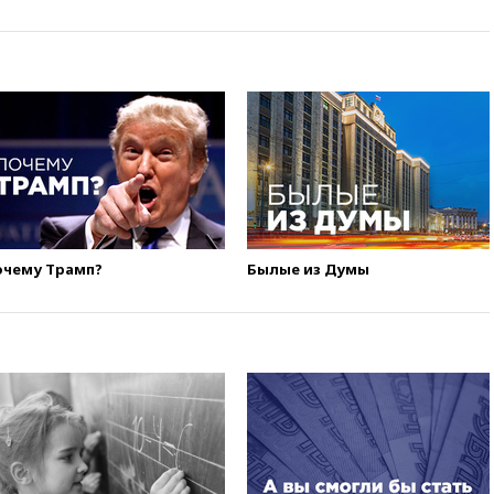
очему Трамп?
Былые из Думы