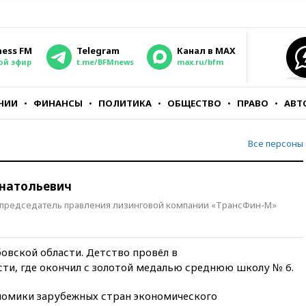
ness FM
Telegram
Канал в MAX
ой эфир
t.me/BFMnews
max.ru/bfm
НИИ
ФИНАНСЫ
ПОЛИТИКА
ОБЩЕСТВО
ПРАВО
АВТ
Все персоны
Анатольевич
 председатель правления лизинговой компании «ТрансФин-М»
овской области. Детство провёл в
сти, где окончил с золотой медалью среднюю школу № 6.
номики зарубежных стран экономического